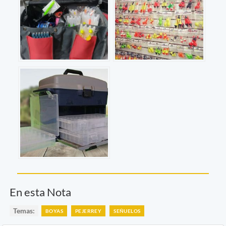
En esta Nota
Temas:
BOYAS
PEJERREY
SEÑUELOS