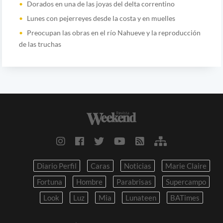
Dorados en una de las joyas del delta correntino
Lunes con pejerreyes desde la costa y en muelles
Preocupan las obras en el río Nahueve y la reproducción
de las truchas
Diario Perfil
Caras
Noticias
Marie Claire
Fortuna
Hombre
Parabrisas
Supercampo
Look
Luz
Mia
Lunateen
BATimes