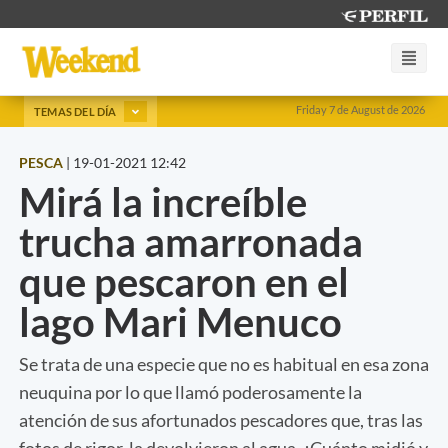
Friday 7 de August de 2026
TEMAS DEL DÍA
PESCA
|
19-01-2021 12:42
Mirá la increíble
trucha amarronada
que pescaron en el
lago Mari Menuco
Se trata de una especie que no es habitual en esa zona
neuquina por lo que llamó poderosamente la
atención de sus afortunados pescadores que, tras las
fotos de rigor, la devolvieron al agua. ¿Cuánto midió y