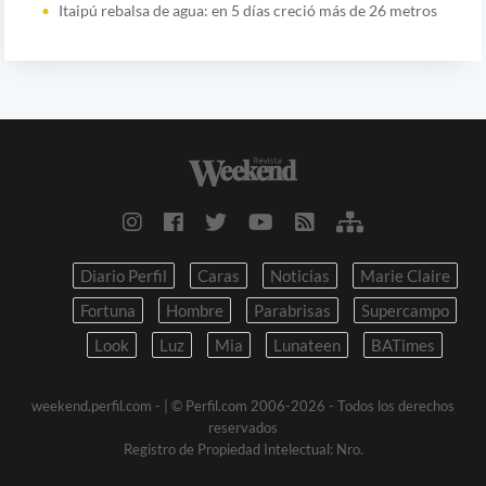
Itaipú rebalsa de agua: en 5 días creció más de 26 metros
Diario Perfil
Caras
Noticias
Marie Claire
Fortuna
Hombre
Parabrisas
Supercampo
Look
Luz
Mia
Lunateen
BATimes
weekend.perfil.com -
| © Perfil.com 2006-2026 - Todos los derechos
reservados
Registro de Propiedad Intelectual: Nro.