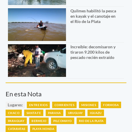
Quilmes habilitó la pesca
en kayak y el canotaje en
el Río de la Plata
Increíble: decomisaron y
tiraron 9.200 kilos de
pescado recién extraído
En esta Nota
Lugares:
ENTRE RIOS
CORRIENTES
MISIONES
FORMOSA
CHACO
SANTA FE
PARANA
URUGUAY
IGUAZU
PARAGUAY
BERMEJO
PILCOMAYO
RIO DE LA PLATA
CATARATAS
PLAYA HONDA