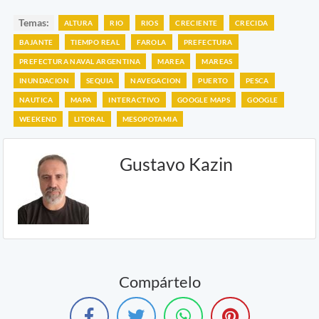
Temas:
ALTURA
RIO
RIOS
CRECIENTE
CRECIDA
BAJANTE
TIEMPO REAL
FAROLA
PREFECTURA
PREFECTURA NAVAL ARGENTINA
MAREA
MAREAS
INUNDACION
SEQUIA
NAVEGACION
PUERTO
PESCA
NAUTICA
MAPA
INTERACTIVO
GOOGLE MAPS
GOOGLE
WEEKEND
LITORAL
MESOPOTAMIA
Gustavo Kazin
Compártelo