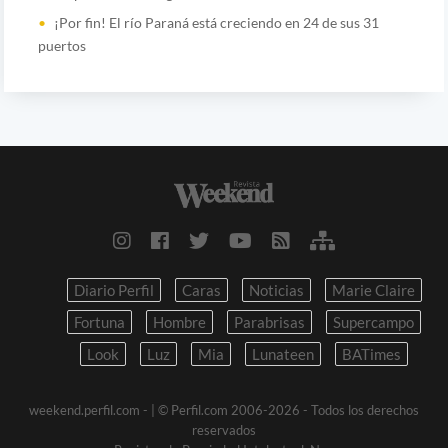
¡Por fin! El río Paraná está creciendo en 24 de sus 31
puertos
Diario Perfil
Caras
Noticias
Marie Claire
Fortuna
Hombre
Parabrisas
Supercampo
Look
Luz
Mia
Lunateen
BATimes
weekend.perfil.com -
| © Perfil.com 2006-2026 - Todos los derechos
reservados