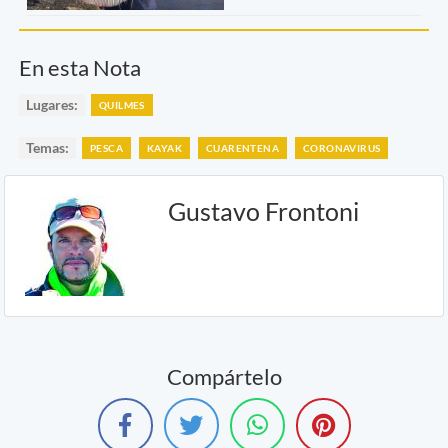
En esta Nota
Lugares:
QUILMES
Temas:
PESCA
KAYAK
CUARENTENA
CORONAVIRUS
Gustavo Frontoni
Compártelo