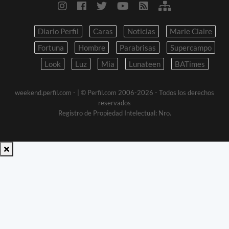
Diario Perfil
Caras
Noticias
Marie Claire
Fortuna
Hombre
Parabrisas
Supercampo
Look
Luz
Mia
Lunateen
BATimes
weekend.perfil.com -
| © Perfil.com 2006-2026 - Todos los derechos
reservados
Registro de Propiedad Intelectual: Nro.