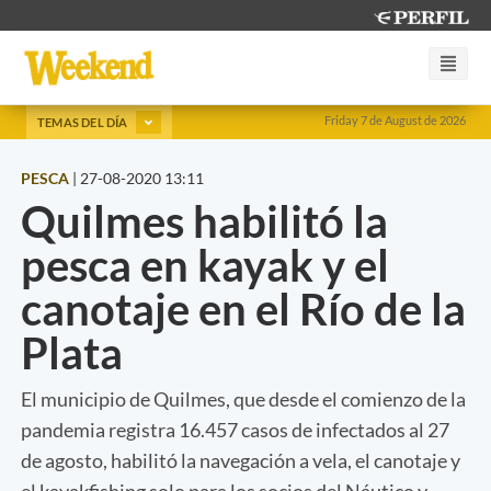
Friday 7 de August de 2026
TEMAS DEL DÍA
PESCA
|
27-08-2020 13:11
Quilmes habilitó la
pesca en kayak y el
canotaje en el Río de la
Plata
El municipio de Quilmes, que desde el comienzo de la
pandemia registra 16.457 casos de infectados al 27
de agosto, habilitó la navegación a vela, el canotaje y
el kayakfishing solo para los socios del Náutico y