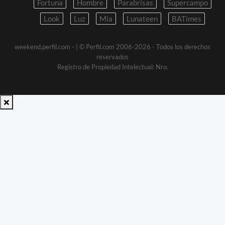
Fortuna
Hombre
Parabrisas
Supercampo
Look
Luz
Mia
Lunateen
BATimes
weekend.perfil.com -
| © Perfil.com 2006-2026 - Todos los derechos
reservados
Registro de Propiedad Intelectual: Nro.