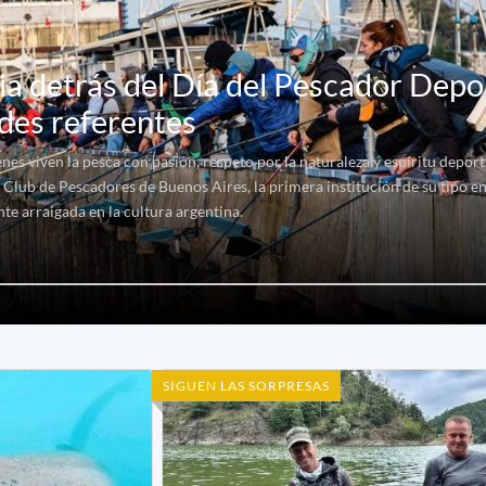
ria detrás del Día del Pescador Depo
ndes referentes
es viven la pesca con pasión, respeto por la naturaleza y espíritu deport
lub de Pescadores de Buenos Aires, la primera institución de su tipo en
e arraigada en la cultura argentina.
SIGUEN LAS SORPRESAS