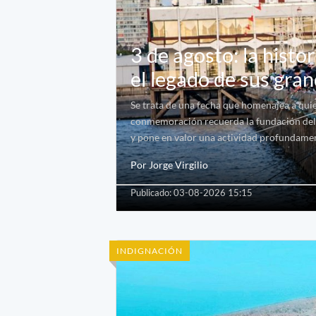
3 de agosto: la histo
el legado de sus gra
Se trata de una fecha que homenajea a quien
conmemoración recuerda la fundación del C
y pone en valor una actividad profundament
Por Jorge Virgilio
Publicado: 03-08-2026 15:15
INDIGNACIÓN