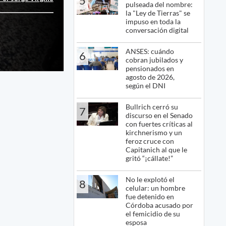
5
pulseada del nombre:
la "Ley de Tierras" se
impuso en toda la
conversación digital
ANSES: cuándo
6
cobran jubilados y
pensionados en
agosto de 2026,
según el DNI
Bullrich cerró su
7
discurso en el Senado
con fuertes críticas al
kirchnerismo y un
feroz cruce con
Capitanich al que le
gritó “¡cállate!”
No le explotó el
8
celular: un hombre
fue detenido en
Córdoba acusado por
el femicidio de su
esposa