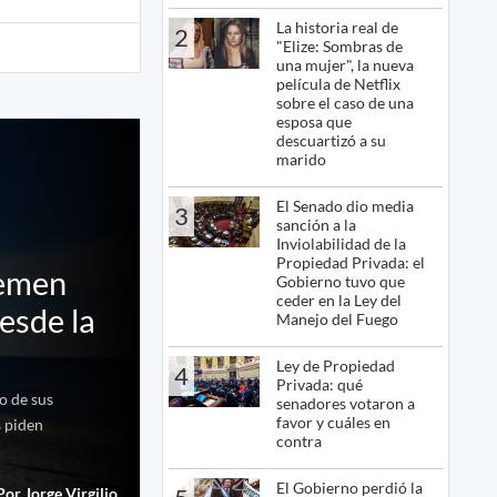
La historia real de
2
"Elize: Sombras de
una mujer", la nueva
película de Netflix
sobre el caso de una
esposa que
descuartizó a su
marido
El Senado dio media
3
sanción a la
Inviolabilidad de la
Propiedad Privada: el
temen
Gobierno tuvo que
ceder en la Ley del
esde la
Manejo del Fuego
Ley de Propiedad
4
Privada: qué
o de sus
senadores votaron a
favor y cuáles en
s piden
contra
El Gobierno perdió la
Por Jorge Virgilio