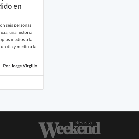
dido en
on seis personas
ncia, una historia
ropios medios a la
 un día y medio a la
Por Jorge Virgilio