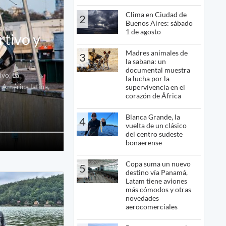
Clima en Ciudad de
2
Buenos Aires: sábado
1 de agosto
rtivo y
Madres animales de
3
la sabana: un
documental muestra
ivo. La
la lucha por la
 América latina,
supervivencia en el
corazón de África
Blanca Grande, la
4
vuelta de un clásico
del centro sudeste
bonaerense
Copa suma un nuevo
5
destino vía Panamá,
Latam tiene aviones
más cómodos y otras
novedades
aerocomerciales