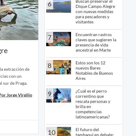
Buscan preservar el
6
Dique Campo Alegre
con nuevas medidas
para pescadores y
visitantes
Encuentran rastros
7
claves que sugieren la
presencia de vida
gre
ancestral en Marte
Estos son los 12
8
nuevos Bares
la extracción de
Notables de Buenos
icias con un
Aires
l sur de Praga.
¿Cuál es el perro
9
Por Jorge Virgilio
correntino que
rescata personas y
brilla en
competencias
latinoamericanas?
El futuro del
10
tambaqui en debate: