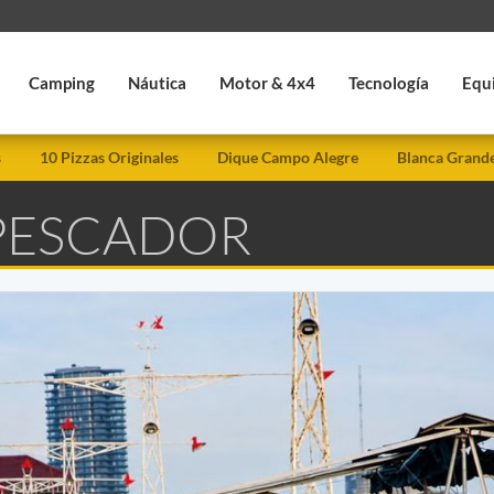
Camping
Náutica
Motor & 4x4
Tecnología
Equ
s
10 Pizzas Originales
Dique Campo Alegre
Blanca Grand
 PESCADOR