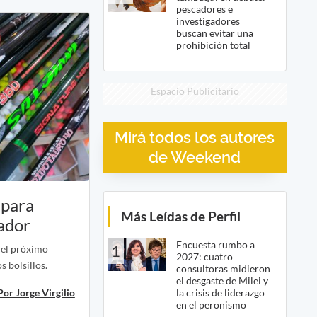
pescadores e
investigadores
buscan evitar una
prohibición total
Espacio Publicitario
Mirá todos los autores
de Weekend
 para
Más Leídas de Perfil
ador
Encuesta rumbo a
1
e el próximo
2027: cuatro
s bolsillos.
consultoras midieron
el desgaste de Milei y
la crisis de liderazgo
Por Jorge Virgilio
en el peronismo