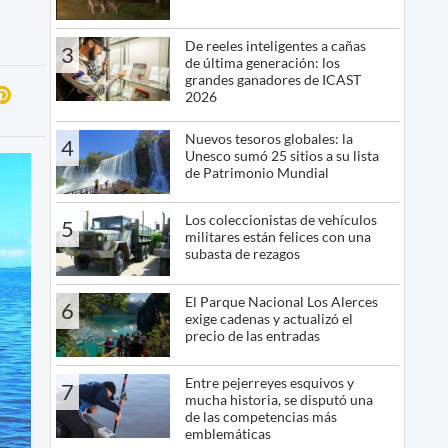
De reeles inteligentes a cañas
3
de última generación: los
grandes ganadores de ICAST
2026
Nuevos tesoros globales: la
4
Unesco sumó 25 sitios a su lista
de Patrimonio Mundial
Los coleccionistas de vehículos
5
militares están felices con una
subasta de rezagos
El Parque Nacional Los Alerces
6
exige cadenas y actualizó el
precio de las entradas
Entre pejerreyes esquivos y
7
mucha historia, se disputó una
de las competencias más
emblemáticas