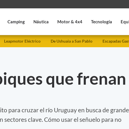
Camping
Náutica
Motor & 4x4
Tecnología
Equ
Leapmotor Eléctrico
De Ushuaia a San Pablo
Escapadas Gas
piques que frenan
to para cruzar el río Uruguay en busca de grande
n sectores clave. Cómo usar el señuelo para no