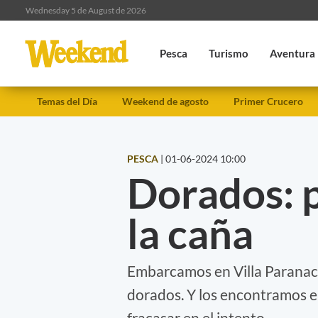
Wednesday 5 de August de 2026
Pesca
Turismo
Aventura
Temas del Día
Weekend de agosto
Primer Crucero
PESCA
|
01-06-2024 10:00
Dorados: 
la caña
Embarcamos en Villa Paranaci
dorados. Y los encontramos e
fracasar en el intento.