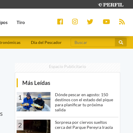
ipos
Tiro
tronómicas
Día del Pescador
Espacio Publicitario
Más Leídas
Dónde pescar en agosto: 150
1
destinos con el estado del pique
para planificar tu próxima
salida
s
Sorpresa por ciervos sueltos
2
cerca del Parque Pereyra Iraola