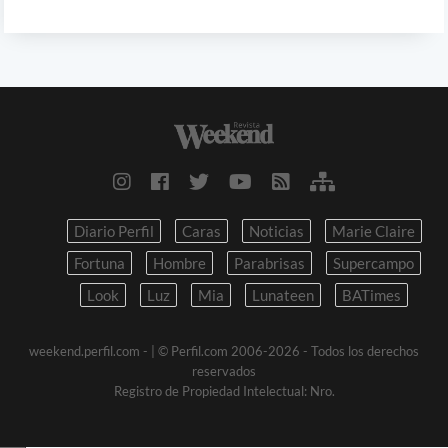
Diario Perfil
Caras
Noticias
Marie Claire
Fortuna
Hombre
Parabrisas
Supercampo
Look
Luz
Mia
Lunateen
BATimes
weekend.perfil.com -
| © Perfil.com 2006-2026 - Todos los derechos
reservados
Registro de Propiedad Intelectual: Nro.