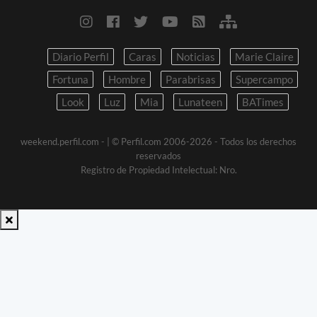
Diario Perfil
Caras
Noticias
Marie Claire
Fortuna
Hombre
Parabrisas
Supercampo
Look
Luz
Mia
Lunateen
BATimes
weekend.perfil.com -
| © Perfil.com 2006-2026 - Todos los derechos
reservados
Registro de Propiedad Intelectual: Nro.