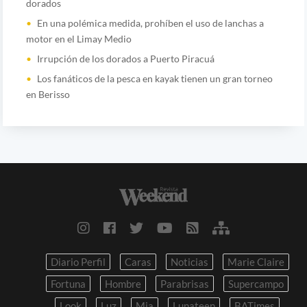
dorados
En una polémica medida, prohíben el uso de lanchas a
motor en el Limay Medio
Irrupción de los dorados a Puerto Piracuá
Los fanáticos de la pesca en kayak tienen un gran torneo
en Berisso
Diario Perfil
Caras
Noticias
Marie Claire
Fortuna
Hombre
Parabrisas
Supercampo
Look
Luz
Mia
Lunateen
BATimes