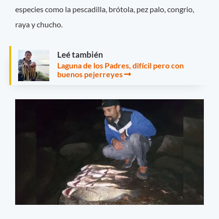
especies como la pescadilla, brótola, pez palo, congrio,
raya y chucho.
Leé también
Laguna de los Padres, difícil pero con
buenos pejerreyes