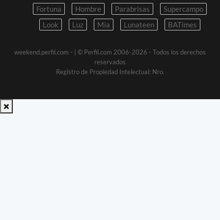
Fortuna
Hombre
Parabrisas
Supercampo
Look
Luz
Mia
Lunateen
BATimes
weekend.perfil.com -
| © Perfil.com 2006-2026 - Todos los derechos
reservados
Registro de Propiedad Intelectual: Nro.