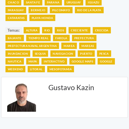
CHACO
SANTA FE
PARANA
URUGUAY
IGUAZU
PARAGUAY
BERMEJO
PILCOMAYO
RIO DE LA PLATA
CATARATAS
PLAYA HONDA
Temas:
ALTURA
RIO
RIOS
CRECIENTE
CRECIDA
BAJANTE
TIEMPO REAL
FAROLA
PREFECTURA
PREFECTURA NAVAL ARGENTINA
MAREA
MAREAS
INUNDACION
SEQUIA
NAVEGACION
PUERTO
PESCA
NAUTICA
MAPA
INTERACTIVO
GOOGLE MAPS
GOOGLE
WEEKEND
LITORAL
MESOPOTAMIA
Gustavo Kazin