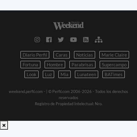
Diario Perfil
Caras
Noticias
Marie Claire
Fortuna
Hombre
Parabrisas
Supercampo
Look
Luz
Mia
Lunateen
BATimes
weekend.perfil.com -
| © Perfil.com 2006-2026 - Todos los derechos
reservados
Registro de Propiedad Intelectual: Nro.