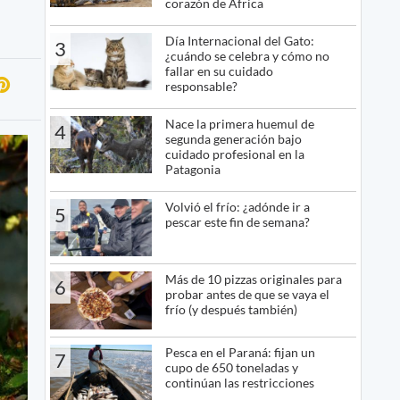
corazón de África
Día Internacional del Gato:
3
¿cuándo se celebra y cómo no
fallar en su cuidado
responsable?
Nace la primera huemul de
4
segunda generación bajo
cuidado profesional en la
Patagonia
Volvió el frío: ¿adónde ir a
5
pescar este fin de semana?
Más de 10 pizzas originales para
6
probar antes de que se vaya el
frío (y después también)
Pesca en el Paraná: fijan un
7
cupo de 650 toneladas y
continúan las restricciones