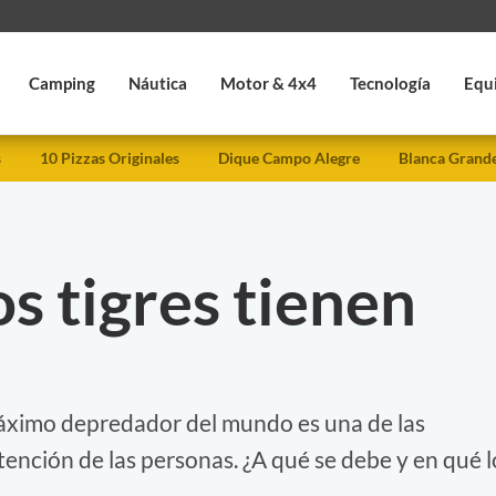
Camping
Náutica
Motor & 4x4
Tecnología
Equ
s
10 Pizzas Originales
Dique Campo Alegre
Blanca Grand
os tigres tienen
máximo depredador del mundo es una de las
tención de las personas. ¿A qué se debe y en qué l