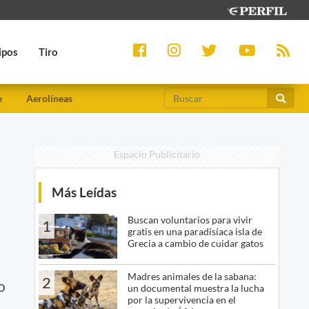
ipos
Tiro
e
Aerolíneas
Espacio Publicitario
Más Leídas
Buscan voluntarios para vivir
1
gratis en una paradisíaca isla de
Grecia a cambio de cuidar gatos
Madres animales de la sabana:
2
o
un documental muestra la lucha
por la supervivencia en el