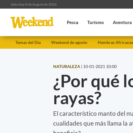
Saturday 8 de August de 2026
Pesca
Turismo
Aventura
Temas del Día
Weekend de agosto
Hembras Africana
NATURALEZA
|
10-01-2021 10:00
¿Por qué l
rayas?
El característico manto del 
cualidades que más llama la a
beneficia?