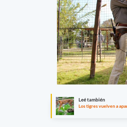
Leé también
Los tigres vuelven a apa