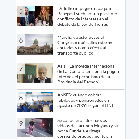
Di Tullio impugnó a Joaquín
5
Benegas Lynch por un presunto
conflicto de intereses en el
debate de la Ley de Tierras
Marcha de este jueves al
6
Congreso: qué calles estarán
cortadas y cómo afecta al
transporte público
Asís: "La movida internacional
7
de La Doctora tensiona la pugna
interna del peronismo de la
Provincia del Pecado"
ANSES: cuándo cobran
8
jubilados y pensionados en
agosto de 2026, según el DNI
Se conocieron dos nuevos
9
videos de Facundo Moyano y su
novia Candela Arizaga
corriendo prácticamente sin