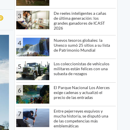
De reeles inteligentes a cañas
3
de última generación: los
grandes ganadores de ICAST
2026
Nuevos tesoros globales: la
4
Unesco sumó 25 sitios a su lista
de Patrimonio Mundial
Los coleccionistas de vehículos
5
militares están felices con una
subasta de rezagos
El Parque Nacional Los Alerces
6
exige cadenas y actualizó el
precio de las entradas
Entre pejerreyes esquivos y
7
mucha historia, se disputó una
de las competencias más
emblemáticas