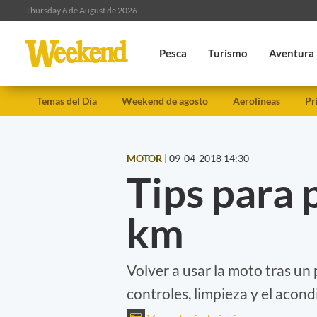
Thursday 6 de August de 2026
Pesca
Turismo
Aventura
Temas del Día
Weekend de agosto
Aerolíneas
Pr
MOTOR
|
09-04-2018 14:30
Tips para 
km
Volver a usar la moto tras un
controles, limpieza y el acon