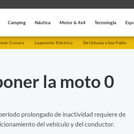
Camping
Náutica
Motor & 4x4
Tecnología
Equ
imer Crucero
Leapmotor Eléctrico
De Ushuaia a San Pablo
poner la moto 0
 período prolongado de inactividad requiere de
dicionamiento del vehículo y del conductor.