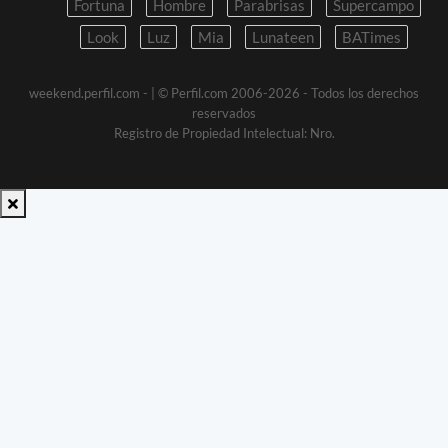
Fortuna
Hombre
Parabrisas
Supercampo
Look
Luz
Mia
Lunateen
BATimes
weekend.perfil.com -
| © Perfil.com 2006-2026 - Todos los derechos
reservados
Registro de Propiedad Intelectual: Nro.