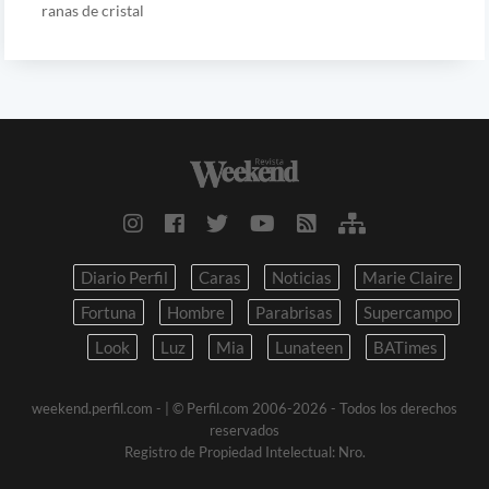
ranas de cristal
Diario Perfil
Caras
Noticias
Marie Claire
Fortuna
Hombre
Parabrisas
Supercampo
Look
Luz
Mia
Lunateen
BATimes
weekend.perfil.com -
| © Perfil.com 2006-2026 - Todos los derechos
reservados
Registro de Propiedad Intelectual: Nro.