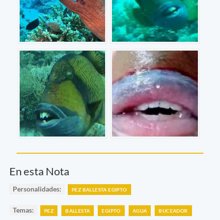
En esta Nota
Personalidades:
PEZ BALLESTA EGIPTO
Temas:
PEZ
BALLESTA
EGIPTO
AGUA
BUCEADOR