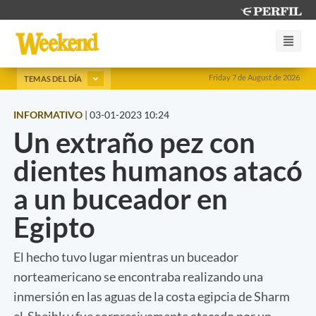
Friday 7 de August de 2026
TEMAS DEL DÍA
INFORMATIVO
|
03-01-2023 10:24
Un extraño pez con
dientes humanos atacó
a un buceador en
Egipto
El hecho tuvo lugar mientras un buceador
norteamericano se encontraba realizando una
inmersión en las aguas de la costa egipcia de Sharm
el-Sheihk y fue sorpresivamente atacado por un