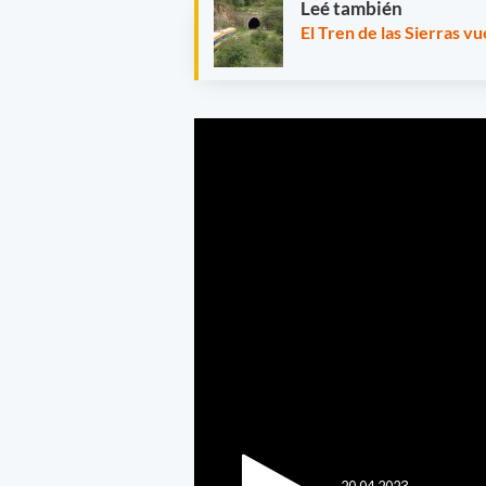
Leé también
El Tren de las Sierras v