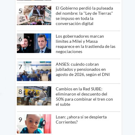
El Gobierno perdió la pulseada
5
del nombre: la "Ley de Tierras"
se impuso en toda la
conversación digital
Los gobernadores marcan
6
límites a Milei y Massa
reaparece en la trastienda de las
negociaciones
ANSES: cuándo cobran
7
jubilados y pensionados en
agosto de 2026, según el DNI
Cambios en la Red SUBE:
8
eliminaron el descuento del
50% para combinar el tren con
el subte
Loan: ¿ahora sí se despierta
9
Corrientes?