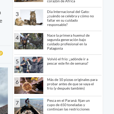
corazón de África
n
Día Internacional del Gato:
3
¿cuándo se celebra y cómo no
ue
fallar en su cuidado
responsable?
Nace la primera huemul de
4
segunda generación bajo
cuidado profesional en la
Patagonia
Volvió el frío: ¿adónde ir a
5
pescar este fin de semana?
Más de 10 pizzas originales para
6
probar antes de que se vaya el
frío (y después también)
Pesca en el Paraná: fijan un
7
cupo de 650 toneladas y
continúan las restricciones