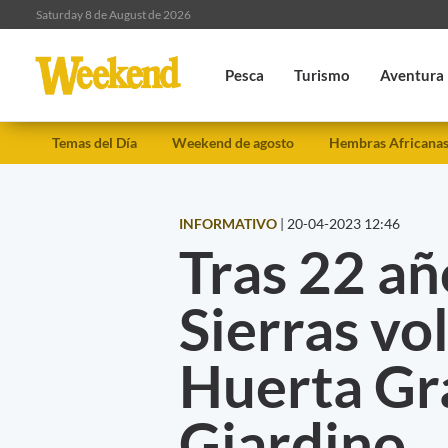
Saturday 8 de August de 2026
Pesca
Turismo
Aventura
Temas del Día
Weekend de agosto
Hembras Africana
INFORMATIVO
|
20-04-2023 12:46
Tras 22 año
Sierras vol
Huerta Gra
Giardino