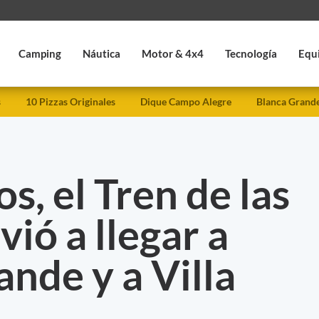
Camping
Náutica
Motor & 4x4
Tecnología
Equ
s
10 Pizzas Originales
Dique Campo Alegre
Blanca Grand
s, el Tren de las
vió a llegar a
nde y a Villa