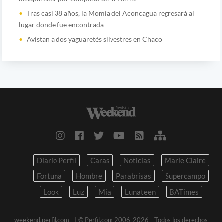
Tras casi 38 años, la Momia del Aconcagua regresará al
lugar donde fue encontrada
Avistan a dos yaguaretés silvestres en Chaco
Diario Perfil
Caras
Noticias
Marie Claire
Fortuna
Hombre
Parabrisas
Supercampo
Look
Luz
Mia
Lunateen
BATimes
weekend.perfil.com -
| © Perfil.com 2006-2026 - Todos los derechos