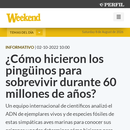
Saturday 8 de August de 2026
TEMAS DEL DÍA
INFORMATIVO
|
02-10-2022 10:00
¿Cómo hicieron los
pingüinos para
sobrevivir durante 60
millones de años?
Un equipo internacional de científicos analizó el
ADN de ejemplares vivos y de especies fósiles de
estas simpáticas aves marinas para conocer sus
orígenes y poder determinar cómo hicieron para