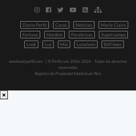
Diario Perfil
Caras
Noticias
Marie Claire
Fortuna
Hombre
Parabrisas
Supercampo
Look
Luz
Mia
Lunateen
BATimes
weekend.perfil.com -
| © Perfil.com 2006-2026 - Todos los derechos
reservados
Registro de Propiedad Intelectual: Nro.