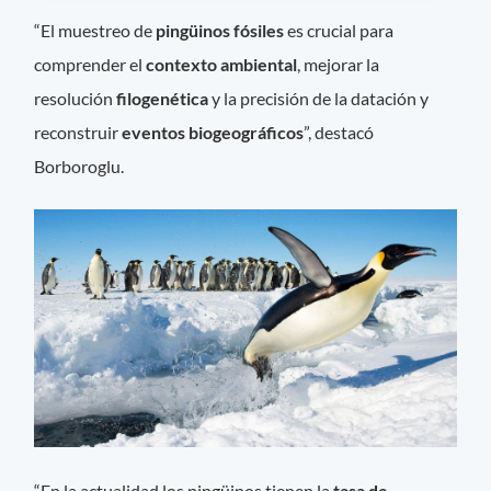
“El muestreo de
pingüinos fósiles
es crucial para
comprender el
contexto
ambiental
, mejorar la
resolución
filogenética
y la precisión de la datación y
reconstruir
eventos
biogeográficos
”, destacó
Borboroglu.
“En la actualidad los pingüinos tienen la
tasa de