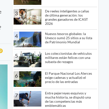
e
De reeles inteligentes a cañas
3
de última generación: los
grandes ganadores de ICAST
2026
?
Nuevos tesoros globales: la
4
Unesco sumó 25 sitios a su lista
de Patrimonio Mundial
Los coleccionistas de vehículos
5
militares están felices con una
subasta de rezagos
El Parque Nacional Los Alerces
6
exige cadenas y actualizó el
precio de las entradas
Entre pejerreyes esquivos y
7
mucha historia, se disputó una
de las competencias más
emblemáticas