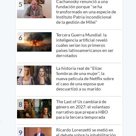
Cachanosky renunció a una
5
fundación porque "se ha
transformado en una especie de
Instituto Patria incondicional
de la gestión de Milei"
Tercera Guerra Mundial: la
6
inteligencia artificial reveló
cuáles serían los primeros
países latinoamericanos en ser
derrotados
La historia real de "Elize:
7
Sombras de una mujer", la
nueva película de Netflix sobre
el caso de una esposa que
descuartizó a su marido
The Last of Us cambiará de
8
género en 2027: el volantazo
narrativo que prepara HBO
para la tercera temporada
Ricardo Lorenzetti se metió en
9
el debate sobre la inhabilitación