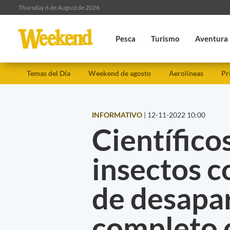
Thursday 6 de August de 2026
Pesca
Turismo
Aventura
Temas del Día
Weekend de agosto
Aerolíneas
Pr
INFORMATIVO
|
12-11-2022 10:00
Científico
insectos c
de desapa
completo d