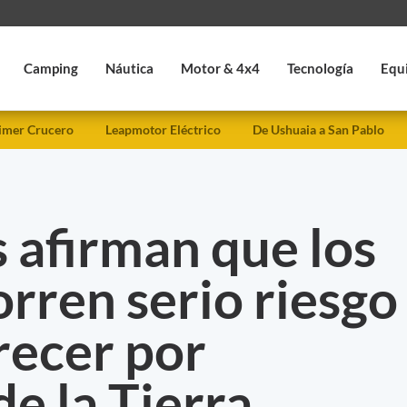
Camping
Náutica
Motor & 4x4
Tecnología
Equ
imer Crucero
Leapmotor Eléctrico
De Ushuaia a San Pablo
s afirman que los
orren serio riesgo
recer por
e la Tierra