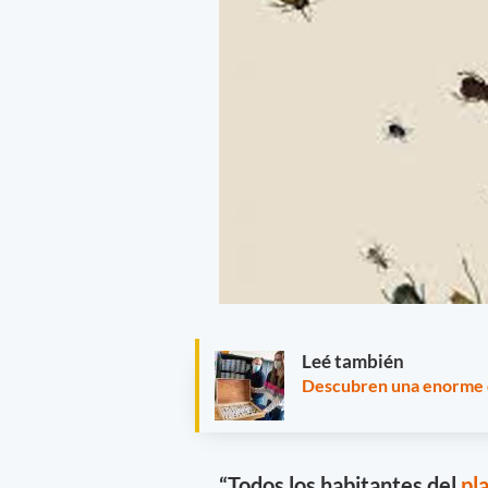
Leé también
Descubren una enorme d
“Todos los habitantes del
pl