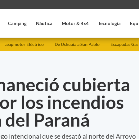
Camping
Náutica
Motor & 4x4
Tecnología
Equ
Leapmotor Eléctrico
De Ushuaia a San Pablo
Escapadas Gas
maneció cubierta
r los incendios
a del Paraná
go intencional que se desató al norte del Arroyo