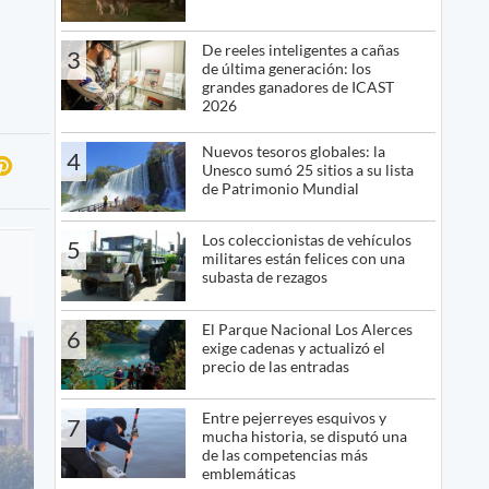
De reeles inteligentes a cañas
3
de última generación: los
grandes ganadores de ICAST
2026
Nuevos tesoros globales: la
4
Unesco sumó 25 sitios a su lista
de Patrimonio Mundial
Los coleccionistas de vehículos
5
militares están felices con una
subasta de rezagos
El Parque Nacional Los Alerces
6
exige cadenas y actualizó el
precio de las entradas
Entre pejerreyes esquivos y
7
mucha historia, se disputó una
de las competencias más
emblemáticas