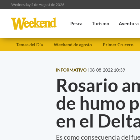
Wednesday 5 de August de 2026
Pesca
Turismo
Aventura
Temas del Día
Weekend de agosto
Primer Crucero
INFORMATIVO
|
08-08-2022 10:39
Rosario a
de humo po
en el Delt
Es como consecuencia del fue