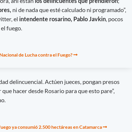
hora, ahí están
los delincuentes que prendieron
;
ores,
ni de nada que esté calculado ni programado”,
tter, el
intendente rosarino, Pablo Javkin
, pocos
el fuego.
Nacional de Lucha contra el Fuego?
idad delincuencial. Actúen jueces, pongan presos
 que hacer desde Rosario para que esto pare”,
no.
l fuego ya consumió 2.500 hectáreas en Catamarca