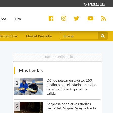
ipos
Tiro
tronómicas
Día del Pescador
Espacio Publicitario
Más Leídas
Dónde pescar en agosto: 150
1
destinos con el estado del pique
para planificar tu próxima
salida
Sorpresa por ciervos sueltos
2
cerca del Parque Pereyra Iraola