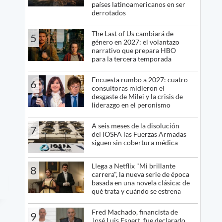
países latinoamericanos en ser
derrotados
The Last of Us cambiará de
5
género en 2027: el volantazo
narrativo que prepara HBO
para la tercera temporada
Encuesta rumbo a 2027: cuatro
6
consultoras midieron el
desgaste de Milei y la crisis de
liderazgo en el peronismo
A seis meses de la disolución
7
del IOSFA las Fuerzas Armadas
siguen sin cobertura médica
Llega a Netflix "Mi brillante
8
carrera", la nueva serie de época
basada en una novela clásica: de
qué trata y cuándo se estrena
Fred Machado, financista de
9
José Luis Espert, fue declarado