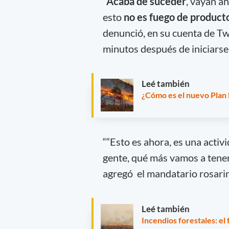
“
Acaba de suceder
, vayan a
esto
no es fuego de product
denunció, en su cuenta de Twi
minutos después de iniciarse 
Leé también
¿Cómo es el nuevo Plan 
““Esto es ahora, es una activ
gente, qué más vamos a tener
agregó el mandatario rosari
Leé también
Incendios forestales: e