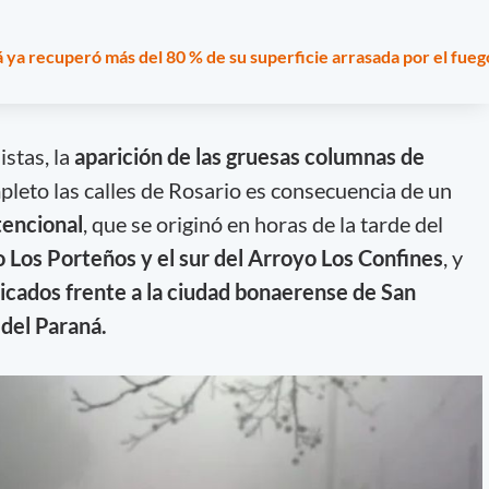
 ya recuperó más del 80 % de su superficie arrasada por el fueg
istas, la
aparición de las gruesas columnas de
leto las calles de Rosario es consecuencia de un
tencional
, que se originó en horas de la tarde del
o Los Porteños y el sur del Arroyo Los Confines
, y
icados frente a la ciudad bonaerense de San
del Paraná.