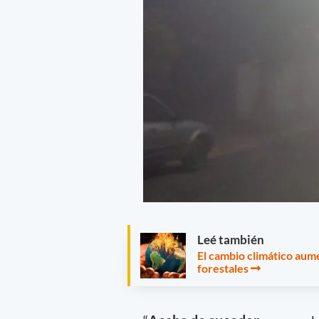
Leé también
El cambio climático aume
forestales