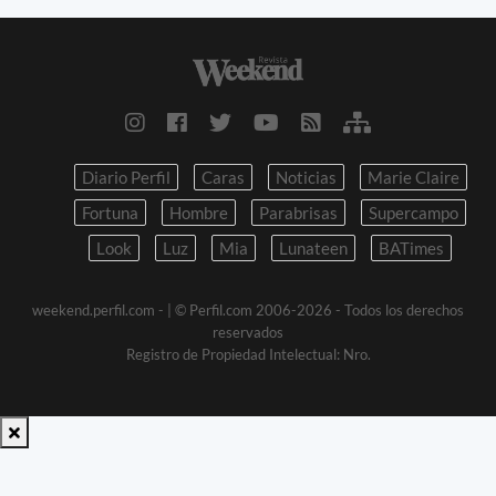
Diario Perfil
Caras
Noticias
Marie Claire
Fortuna
Hombre
Parabrisas
Supercampo
Look
Luz
Mia
Lunateen
BATimes
weekend.perfil.com -
| © Perfil.com 2006-2026 - Todos los derechos
reservados
Registro de Propiedad Intelectual: Nro.