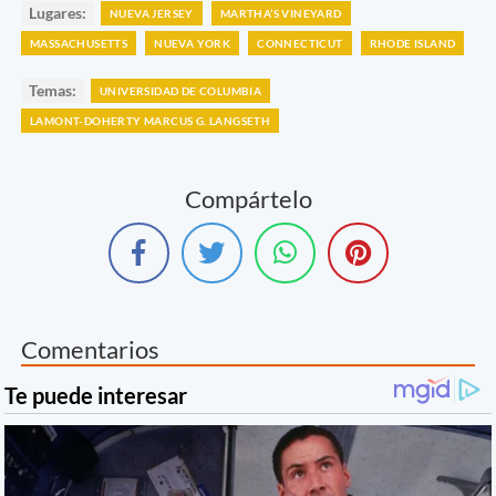
Lugares:
NUEVA JERSEY
MARTHA’S VINEYARD
MASSACHUSETTS
NUEVA YORK
CONNECTICUT
RHODE ISLAND
Temas:
UNIVERSIDAD DE COLUMBIA
LAMONT-DOHERTY MARCUS G. LANGSETH
Compártelo
Comentarios