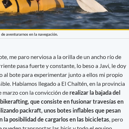
s de aventurarnos en la navegación.
te, me paro nerviosa a la orilla de un ancho río de
rriente pasa fuerte y constante, lo beso a Javi, le doy
 al bote para experimentar junto a ellos mi propio
ble. Habíamos llegado a El Chaltén, en la provincia
de marzo con la convicción de
realizar la bajada del
ikerafting, que consiste en fusionar travesías en
tilizando packraft, unos botes inflables que pesan
 la posibilidad de cargarlos en las bicicletas
, pero
 pueden transportar las bicis y todo el equipo