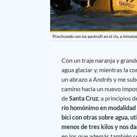
Practicando con los packraft en el río, a minuto
Con un traje naranja y grando
agua glaciar y, mientras la co
un abrazo a Andrés y me subo
camino hacia un nuevo imposi
de
Santa Cruz
, a principios 
río homónimo en modalidad b
bici con otras sobre agua, u
menos de tres kilos y nos dan
en los que además también se