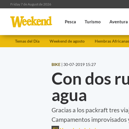
Friday 7 de August de 2026
Pesca
Turismo
Aventura
Temas del Día
Weekend de agosto
Hembras Africana
BIKE
|
30-07-2019 15:27
Con dos ru
agua
Gracias a los packraft tres vi
Campamentos improvisados y