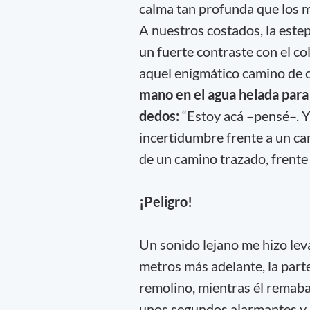
calma tan profunda que los 
A nuestros costados, la este
un fuerte contraste con el co
aquel enigmático camino de 
mano en el agua helada para 
dedos:
“Estoy acá –pensé–. Y
incertidumbre frente a un ca
de un camino trazado, frente
¡Peligro!
Un sonido lejano me hizo lev
metros más adelante, la part
remolino, mientras él remab
unos segundos alarmantes y 