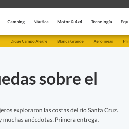
Camping
Náutica
Motor & 4x4
Tecnología
Equ
s
Dique Campo Alegre
Blanca Grande
Aerolíneas
Pri
edas sobre el
ajeros exploraron las costas del río Santa Cruz.
 muchas anécdotas. Primera entrega.