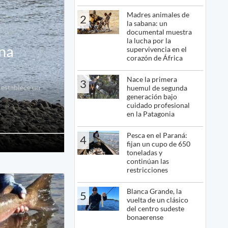
Madres animales de
2
la sabana: un
documental muestra
la lucha por la
ina
supervivencia en el
corazón de África
Nace la primera
3
 establece un
huemul de segunda
generación bajo
cuidado profesional
en la Patagonia
Pesca en el Paraná:
4
fijan un cupo de 650
toneladas y
continúan las
restricciones
Blanca Grande, la
5
vuelta de un clásico
del centro sudeste
bonaerense