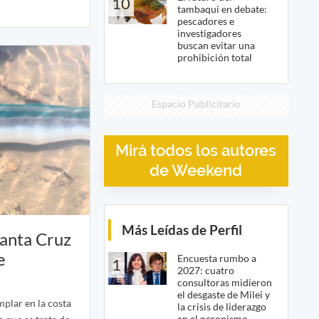
10
tambaqui en debate:
pescadores e
investigadores
buscan evitar una
prohibición total
Espacio Publicitario
Mirá todos los autores
de Weekend
Más Leídas de Perfil
Santa Cruz
e
Encuesta rumbo a
1
2027: cuatro
consultoras midieron
el desgaste de Milei y
plar en la costa
la crisis de liderazgo
en el peronismo