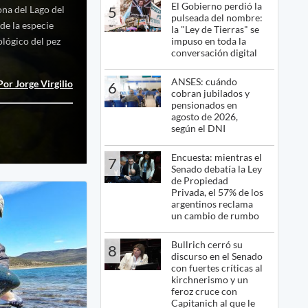
El Gobierno perdió la
5
ona del Lago del
pulseada del nombre:
de la especie
la "Ley de Tierras" se
impuso en toda la
ológico del pez
conversación digital
ANSES: cuándo
Por Jorge Virgilio
6
cobran jubilados y
pensionados en
agosto de 2026,
según el DNI
Encuesta: mientras el
7
Senado debatía la Ley
de Propiedad
Privada, el 57% de los
argentinos reclama
un cambio de rumbo
Bullrich cerró su
8
discurso en el Senado
con fuertes críticas al
kirchnerismo y un
feroz cruce con
Capitanich al que le