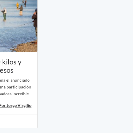
 kilos y
pesos
ena el anunciado
ena participación
nadora increíble.
Por Jorge Virgilio