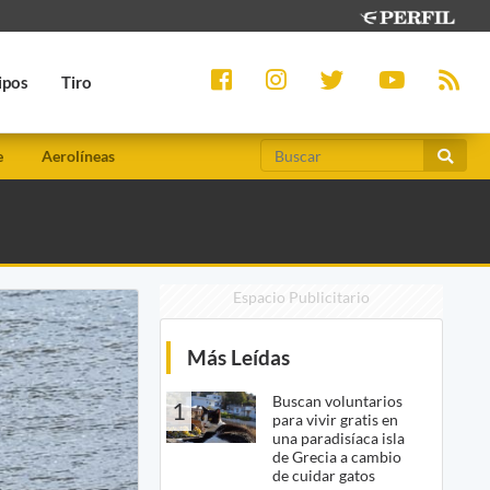
ipos
Tiro
e
Aerolíneas
Espacio Publicitario
Más Leídas
Buscan voluntarios
1
para vivir gratis en
una paradisíaca isla
de Grecia a cambio
de cuidar gatos