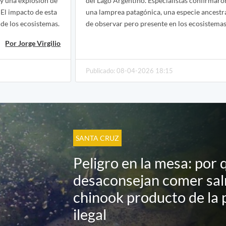
y una explosión de
del Lago Argentino. Especialistas confirmaron
 El impacto de esta
una lamprea patagónica, una especie ancestr
 de los ecosistemas.
de observar pero presente en los ecosistemas 
Por Jorge Virgilio
Publicado: 08-04-2026 18:15
SANTA CRUZ
Peligro en la mesa: por 
desaconsejan comer sa
chinook producto de la 
ilegal