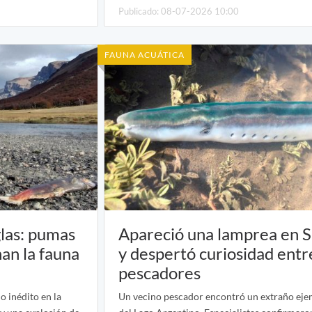
Publicado: 08-07-2026 10:00
FAUNA ACUÁTICA
glas: pumas
Apareció una lamprea en 
nan la fauna
y despertó curiosidad entr
pescadores
 inédito en la
Un vecino pescador encontró un extraño ejem