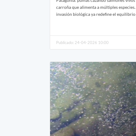
Patagonia: pumas cazando salmones vivos 
carroña que alimenta a múltiples especies.
invasión biológica ya redefine el equilibrio
Publicado: 24-04-2026 10:00