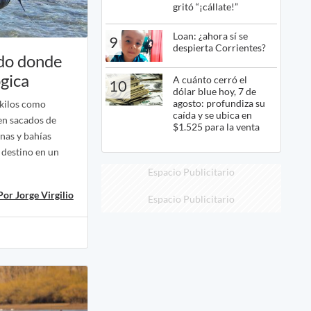
gritó “¡cállate!”
Loan: ¿ahora sí se
9
despierta Corrientes?
ido donde
ógica
A cuánto cerró el
10
dólar blue hoy, 7 de
agosto: profundiza su
 kilos como
caída y se ubica en
en sacados de
$1.525 para la venta
inas y bahías
 destino en un
Espacio Publicitario
Por Jorge Virgilio
Espacio Publicitario