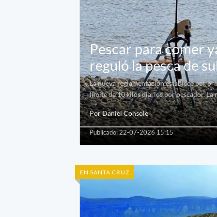
Pescar para comer ya
reguló la pesca de su
La nueva reglamentación establece por pri
límite de 10 kilos diarios por pescador. L
Por Daniel Console
Publicado: 22-07-2026 15:15
EN SANTA CRUZ