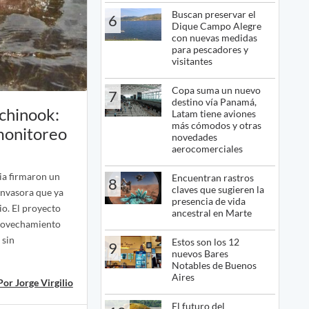
Buscan preservar el
6
Dique Campo Alegre
con nuevas medidas
para pescadores y
visitantes
Copa suma un nuevo
7
destino vía Panamá,
 chinook:
Latam tiene aviones
más cómodos y otras
 monitoreo
novedades
aerocomerciales
ia firmaron un
Encuentran rastros
8
claves que sugieren la
invasora que ya
presencia de vida
io. El proyecto
ancestral en Marte
provechamiento
 sin
Estos son los 12
9
nuevos Bares
Notables de Buenos
Aires
Por Jorge Virgilio
El futuro del