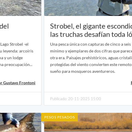
del
Strobel, el gigante escond
las truchas desafían toda l
 Lago Strobel -el
Una pesca única con capturas de cinco a seis
u leyenda: arcoíris
mínimo y ejemplares de dos cifras que parec
ma y un lodge
otra era. Paisajes prehistóricos, aguas cristal
na preocupación...
protegidas del viento convierten este remoto
sueño para mosqueros aventureros.
r Gustavo Frontoni
Publicado: 20-11-2025 15:00
PESOS PESADOS