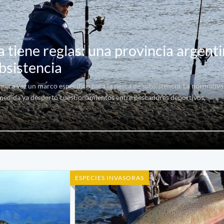
 tiene reglas: una provincia argent
bsistencia
mera vez un marco específico para la pesca de subsistencia. La normativa
a medida ya despertó cuestionamientos entre pescadores deportivos.
ESPECIES INVASORAS