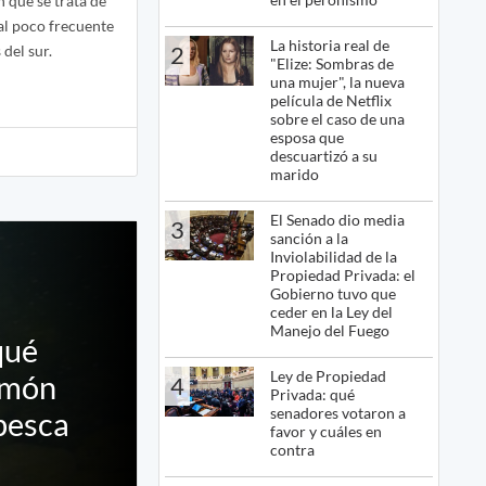
 que se trata de
al poco frecuente
La historia real de
2
del sur.
"Elize: Sombras de
una mujer", la nueva
película de Netflix
sobre el caso de una
esposa que
descuartizó a su
marido
El Senado dio media
3
sanción a la
Inviolabilidad de la
Propiedad Privada: el
Gobierno tuvo que
ceder en la Ley del
Manejo del Fuego
qué
Ley de Propiedad
lmón
4
Privada: qué
senadores votaron a
pesca
favor y cuáles en
contra