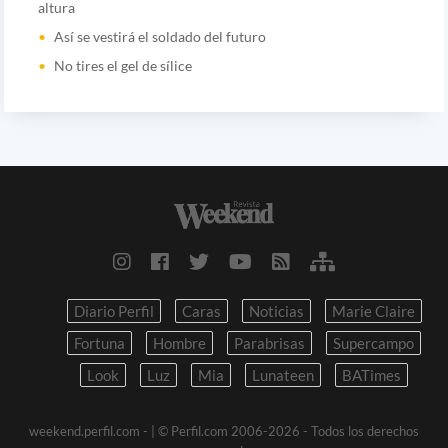
altura
Así se vestirá el soldado del futuro
No tires el gel de sílice
Diario Perfil
Caras
Noticias
Marie Claire
Fortuna
Hombre
Parabrisas
Supercampo
Look
Luz
Mia
Lunateen
BATimes
weekend.perfil.com -
| © Perfil.com 2006-2026 - Todos los derechos