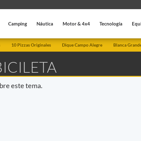
Camping
Náutica
Motor & 4x4
Tecnología
Equ
s
10 Pizzas Originales
Dique Campo Alegre
Blanca Grand
BICILETA
obre este tema.