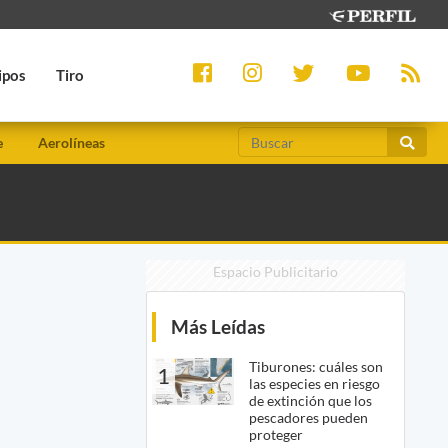
ipos
Tiro
e
Aerolíneas
Espacio Publicitario
Más Leídas
Tiburones: cuáles son
1
las especies en riesgo
de extinción que los
pescadores pueden
proteger