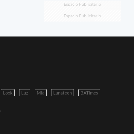
Espacio Publicitario
Espacio Publicitario
Look
Luz
Mia
Lunateen
BATimes
s