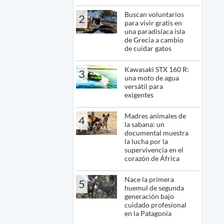
Buscan voluntarios
2
para vivir gratis en
una paradisíaca isla
de Grecia a cambio
de cuidar gatos
Kawasaki STX 160 R:
3
una moto de agua
versátil para
exigentes
Madres animales de
4
la sabana: un
documental muestra
la lucha por la
supervivencia en el
corazón de África
Nace la primera
5
huemul de segunda
generación bajo
cuidado profesional
en la Patagonia