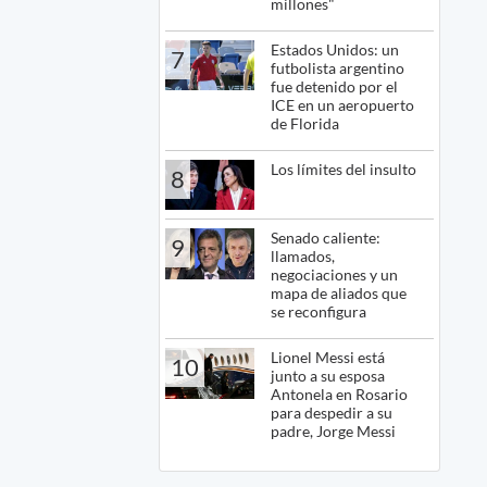
millones"
Estados Unidos: un
7
futbolista argentino
fue detenido por el
ICE en un aeropuerto
de Florida
Los límites del insulto
8
Senado caliente:
9
llamados,
negociaciones y un
mapa de aliados que
se reconfigura
Lionel Messi está
10
junto a su esposa
Antonela en Rosario
para despedir a su
padre, Jorge Messi