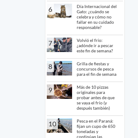
Día Internacional del
6
Gato: ¿cuándo se
celebra y cómo no
fallar en su cuidado
responsable?
Volvió el frío:
7
¿adónde ir a pescar
este fin de semana?
Grilla de fiestas y
8
concursos de pesca
para el fin de semana
Más de 10 pizzas
9
originales para
probar antes de que
se vaya el frío (y
después también)
Pesca en el Paraná:
10
fijan un cupo de 650
toneladas y
continúan las