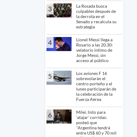
La Rosada busca
3
culpables después de
la derrota en el
Senado y recalcula su
estrategia
Lionel Messi llega a
4
Rosario a las 20.30:
velatorio íntimo de
Jorge Messi, sin
acceso al público
Los aviones F 16
5
sobrevolarán el
centro porteño y el
lunes participarán de
la celebración de la
Fuerza Aérea
Milei, listo para
6
'atajar' corridas:
posteó que
"Argentina tendrá
entre US$ 60 y 70 mil