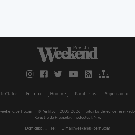
ie Claire
Fortuna
Hombre
Parabrisas
Supercampo
weekend.perfil.com -
| © Perfil.com 2006-2026 - Todos los derechos reservado
Registro de Propiedad Intelectual: Nro.
Domicilio:
,
,
,
| Tel:
|
| E-mail:
weekend@perfil.com