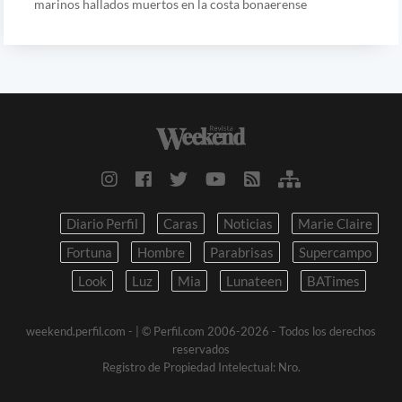
marinos hallados muertos en la costa bonaerense
Diario Perfil
Caras
Noticias
Marie Claire
Fortuna
Hombre
Parabrisas
Supercampo
Look
Luz
Mia
Lunateen
BATimes
weekend.perfil.com -
| © Perfil.com 2006-2026 - Todos los derechos
reservados
Registro de Propiedad Intelectual: Nro.