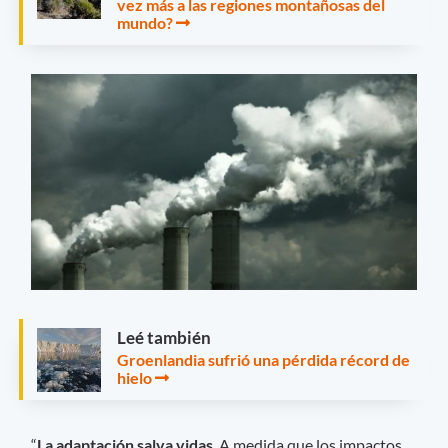
vez más a las regiones montañosas del
mundo?
Leé también
Groenlandia sufrió una pérdida récord de
hielo
“
La adaptación salva vidas
. A medida que los impactos