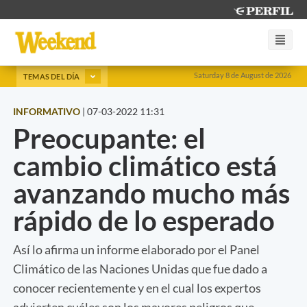
Saturday 8 de August de 2026
TEMAS DEL DÍA
INFORMATIVO
|
07-03-2022 11:31
Preocupante: el
cambio climático está
avanzando mucho más
rápido de lo esperado
Así lo afirma un informe elaborado por el Panel
Climático de las Naciones Unidas que fue dado a
conocer recientemente y en el cual los expertos
advierten cuáles son los mayores peligros que