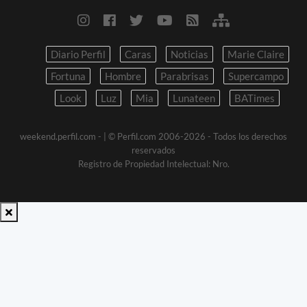
Diario Perfil
Caras
Noticias
Marie Claire
Fortuna
Hombre
Parabrisas
Supercampo
Look
Luz
Mia
Lunateen
BATimes
weekend.perfil.com -
| © Perfil.com 2006-2026 - Todos los derechos
reservados
Registro de Propiedad Intelectual: Nro.