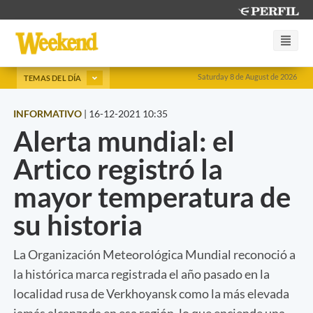
Saturday 8 de August de 2026
TEMAS DEL DÍA
INFORMATIVO
|
16-12-2021 10:35
Alerta mundial: el
Artico registró la
mayor temperatura de
su historia
La Organización Meteorológica Mundial reconoció a
la histórica marca registrada el año pasado en la
localidad rusa de Verkhoyansk como la más elevada
jamás alcanzada en esa región, lo que enciende una