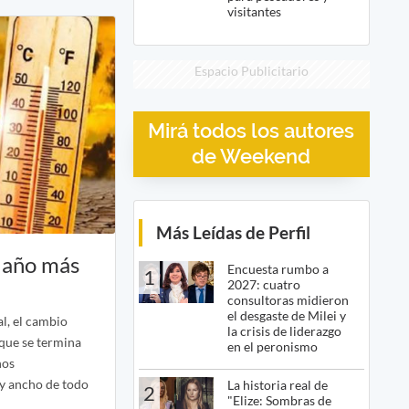
visitantes
Espacio Publicitario
Mirá todos los autores
de Weekend
Más Leídas de Perfil
l año más
Encuesta rumbo a
1
2027: cuatro
consultoras midieron
el desgaste de Milei y
l, el cambio
la crisis de liderazgo
 que se termina
en el peronismo
nos
 y ancho de todo
La historia real de
2
"Elize: Sombras de