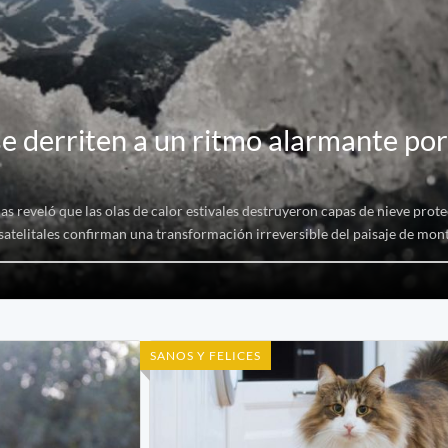
se derriten a un ritmo alarmante por 
s reveló que las olas de calor estivales destruyeron capas de nieve prot
atelitales confirman una transformación irreversible del paisaje de mon
SANOS Y FELICES