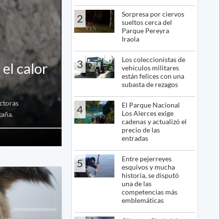
Sorpresa por ciervos
2
sueltos cerca del
Parque Pereyra
Iraola
Los coleccionistas de
3
el calor
vehículos militares
están felices con una
subasta de rezagos
ectoras
El Parque Nacional
4
Los Alerces exige
taña.
cadenas y actualizó el
precio de las
entradas
Entre pejerreyes
5
esquivos y mucha
historia, se disputó
una de las
competencias más
emblemáticas