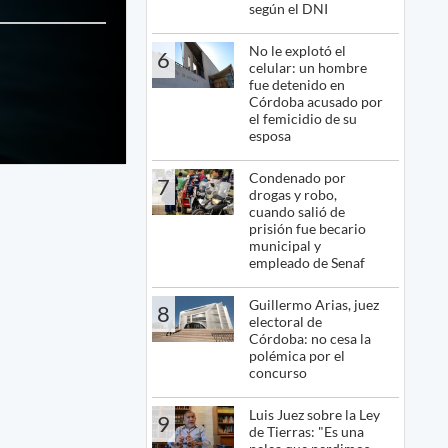
según el DNI
No le explotó el
6
celular: un hombre
fue detenido en
Córdoba acusado por
el femicidio de su
esposa
Condenado por
7
drogas y robo,
cuando salió de
prisión fue becario
municipal y
empleado de Senaf
Guillermo Arias, juez
8
electoral de
Córdoba: no cesa la
polémica por el
concurso
Luis Juez sobre la Ley
9
de Tierras: "Es una