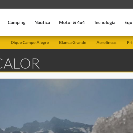
Camping
Náutica
Motor & 4x4
Tecnología
Equ
s
Dique Campo Alegre
Blanca Grande
Aerolíneas
Pri
 CALOR