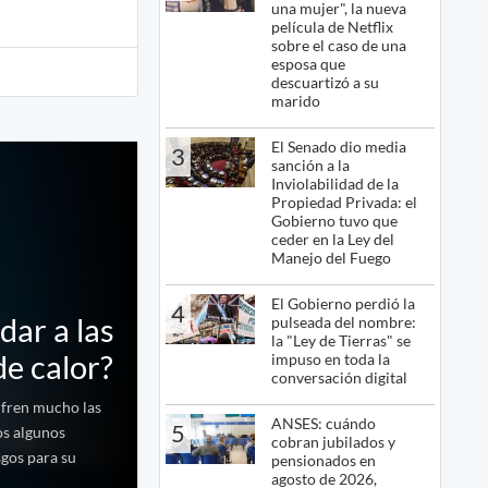
una mujer", la nueva
película de Netflix
sobre el caso de una
esposa que
descuartizó a su
marido
El Senado dio media
3
sanción a la
Inviolabilidad de la
Propiedad Privada: el
Gobierno tuvo que
ceder en la Ley del
Manejo del Fuego
El Gobierno perdió la
4
dar a las
pulseada del nombre:
la "Ley de Tierras" se
de calor?
impuso en toda la
conversación digital
sufren mucho las
ANSES: cuándo
5
os algunos
cobran jubilados y
sgos para su
pensionados en
agosto de 2026,