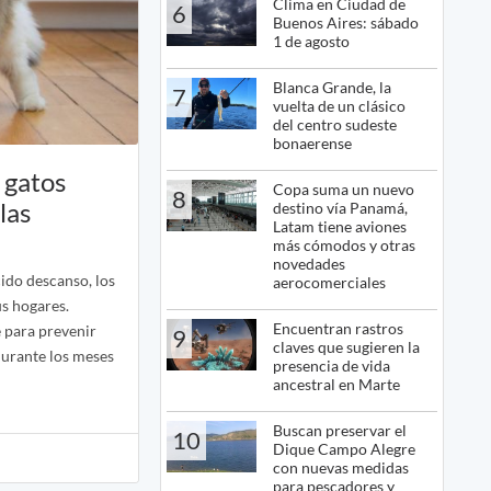
Clima en Ciudad de
6
Buenos Aires: sábado
1 de agosto
Blanca Grande, la
7
vuelta de un clásico
del centro sudeste
bonaerense
 gatos
Copa suma un nuevo
8
las
destino vía Panamá,
Latam tiene aviones
más cómodos y otras
novedades
ido descanso, los
aerocomerciales
us hogares.
Encuentran rastros
 para prevenir
9
claves que sugieren la
 durante los meses
presencia de vida
ancestral en Marte
Buscan preservar el
10
Dique Campo Alegre
con nuevas medidas
para pescadores y