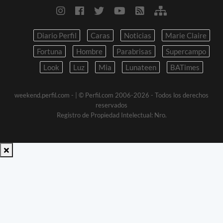
Diario Perfil
Caras
Noticias
Marie Claire
Fortuna
Hombre
Parabrisas
Supercampo
Look
Luz
Mia
Lunateen
BATimes
weekend.perfil.com -
| © Perfil.com 2006-2026 - Todos los derechos
reservados
Registro de Propiedad Intelectual: Nro.