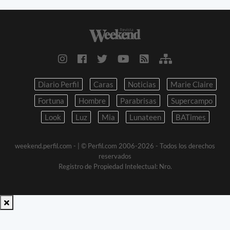
Diario Perfil
Caras
Noticias
Marie Claire
Fortuna
Hombre
Parabrisas
Supercampo
Look
Luz
Mia
Lunateen
BATimes
weekend.perfil.com -
| © Perfil.com 2006-2026 - Todos los derechos
reservados
Registro de Propiedad Intelectual: Nro.