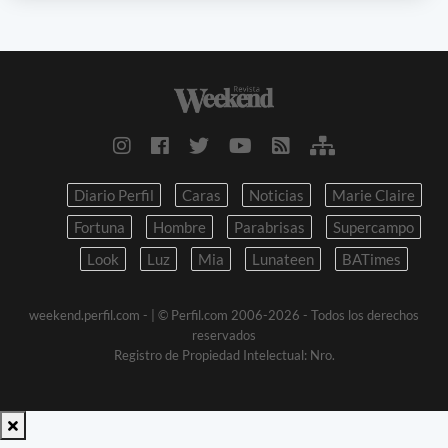
Diario Perfil
Caras
Noticias
Marie Claire
Fortuna
Hombre
Parabrisas
Supercampo
Look
Luz
Mia
Lunateen
BATimes
weekend.perfil.com -
| © Perfil.com 2006-2026 - Todos los derechos
reservados
Registro de Propiedad Intelectual: Nro.