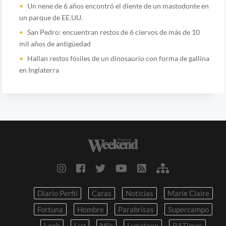
Un nene de 6 años encontró el diente de un mastodonte en
un parque de EE.UU.
San Pedro: encuentran restos de 6 ciervos de más de 10
mil años de antigüedad
Hallan restos fósiles de un dinosaurio con forma de gallina
en Inglaterra
Diario Perfil
Caras
Noticias
Marie Claire
Fortuna
Hombre
Parabrisas
Supercampo
Look
Luz
Mia
Lunateen
BATimes