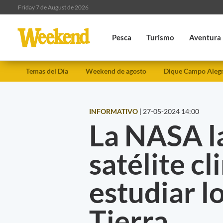
Friday 7 de August de 2026
Pesca
Turismo
Aventura
Temas del Día
Weekend de agosto
Dique Campo Aleg
INFORMATIVO
|
27-05-2024 14:00
La NASA la
satélite c
estudiar lo
Tierra