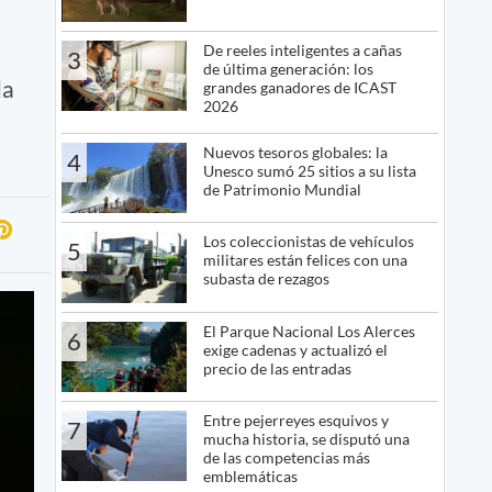
De reeles inteligentes a cañas
3
de última generación: los
da
grandes ganadores de ICAST
2026
Nuevos tesoros globales: la
4
Unesco sumó 25 sitios a su lista
de Patrimonio Mundial
Los coleccionistas de vehículos
5
militares están felices con una
subasta de rezagos
El Parque Nacional Los Alerces
6
exige cadenas y actualizó el
precio de las entradas
Entre pejerreyes esquivos y
7
mucha historia, se disputó una
de las competencias más
emblemáticas