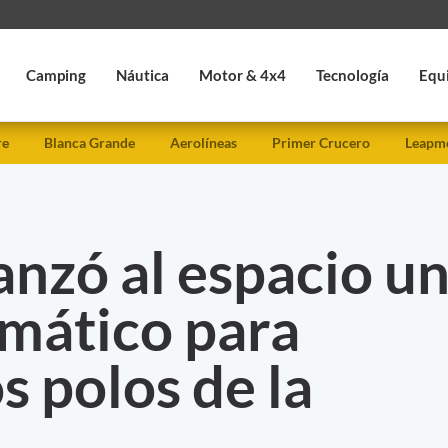
Camping
Náutica
Motor & 4x4
Tecnología
Equ
re
Blanca Grande
Aerolíneas
Primer Crucero
Leapmo
nzó al espacio u
limático para
s polos de la