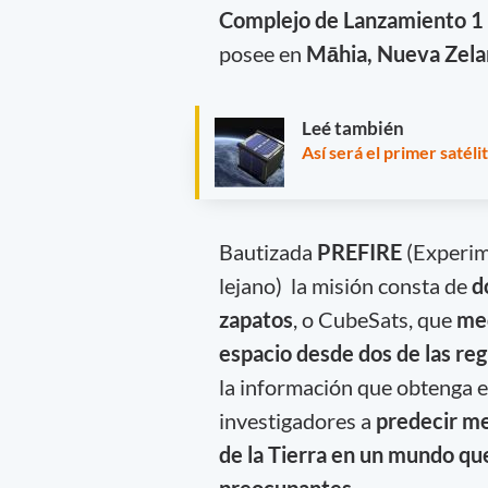
Complejo de Lanzamiento 1
posee en
Māhia, Nueva Zela
Leé también
Así será el primer satél
Bautizada
PREFIRE
(Experim
lejano) la misión consta de
d
zapatos
, o CubeSats, que
med
espacio desde dos de las reg
la información que obtenga e
investigadores a
predecir me
de la Tierra en un mundo qu
preocupantes.