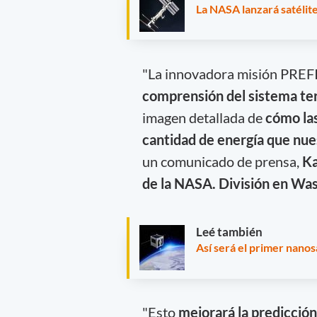
La NASA lanzará satélite
"La innovadora misión PREF
comprensión del sistema te
imagen detallada de
cómo las
cantidad de energía que nue
un comunicado de prensa,
Ka
de la NASA. División en Wa
Leé también
Así será el primer nanos
"Esto
mejorará la predicción