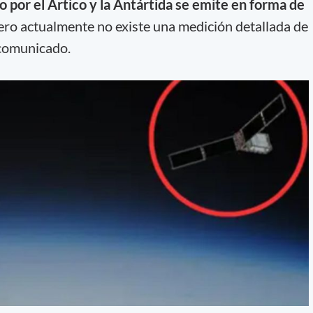
do por el Ártico y la Antártida se emite en forma de
pero actualmente no existe una medición detallada de
l comunicado.