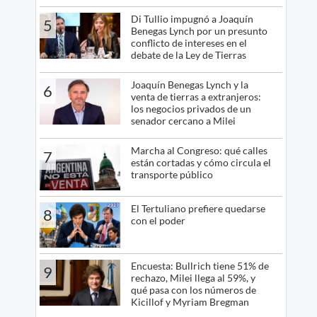
Di Tullio impugnó a Joaquín
5
Benegas Lynch por un presunto
conflicto de intereses en el
debate de la Ley de Tierras
Joaquín Benegas Lynch y la
6
venta de tierras a extranjeros:
los negocios privados de un
senador cercano a Milei
Marcha al Congreso: qué calles
7
están cortadas y cómo circula el
transporte público
El Tertuliano prefiere quedarse
8
con el poder
Encuesta: Bullrich tiene 51% de
9
rechazo, Milei llega al 59%, y
qué pasa con los números de
Kicillof y Myriam Bregman