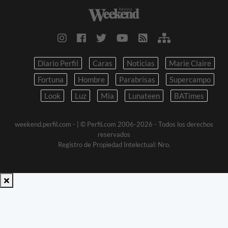
Diario Perfil
Caras
Noticias
Marie Claire
Fortuna
Hombre
Parabrisas
Supercampo
Look
Luz
Mia
Lunateen
BATimes
weekend.perfil.com -
| © Perfil.com 2006-2026 - Todos los derechos
reservados
Registro de Propiedad Intelectual: Nro.