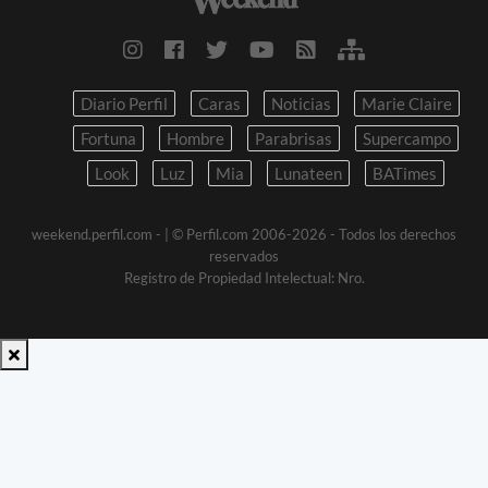
Diario Perfil
Caras
Noticias
Marie Claire
Fortuna
Hombre
Parabrisas
Supercampo
Look
Luz
Mia
Lunateen
BATimes
weekend.perfil.com -
| © Perfil.com 2006-2026 - Todos los derechos
reservados
Registro de Propiedad Intelectual: Nro.