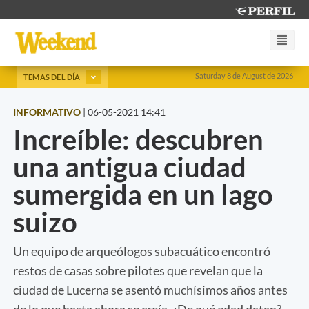
Saturday 8 de August de 2026
TEMAS DEL DÍA
INFORMATIVO
|
06-05-2021 14:41
Increíble: descubren
una antigua ciudad
sumergida en un lago
suizo
Un equipo de arqueólogos subacuático encontró
restos de casas sobre pilotes que revelan que la
ciudad de Lucerna se asentó muchísimos años antes
de lo que hasta ahora se creía. ¿De qué edad datan?