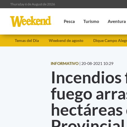
Thursday 6 de August de 2026
Pesca
Turismo
Aventura
Temas del Día
Weekend de agosto
Dique Campo Aleg
INFORMATIVO
|
20-08-2021 10:29
Incendios 
fuego arra
hectáreas
Provincial