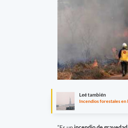
Leé también
Incendios forestales en
“Es un
incendio de gravedad