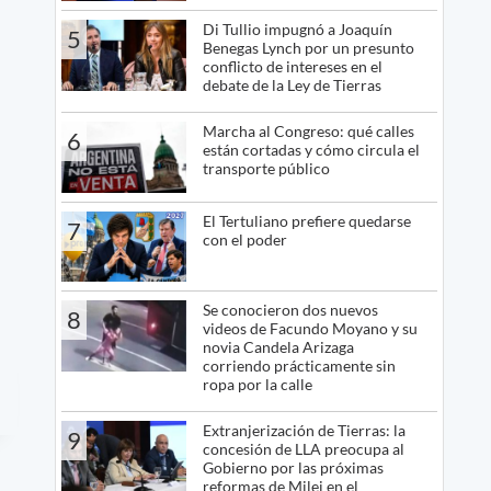
Di Tullio impugnó a Joaquín
5
Benegas Lynch por un presunto
conflicto de intereses en el
debate de la Ley de Tierras
Marcha al Congreso: qué calles
6
están cortadas y cómo circula el
transporte público
El Tertuliano prefiere quedarse
7
con el poder
Se conocieron dos nuevos
8
videos de Facundo Moyano y su
novia Candela Arizaga
corriendo prácticamente sin
ropa por la calle
Extranjerización de Tierras: la
9
concesión de LLA preocupa al
Gobierno por las próximas
reformas de Milei en el