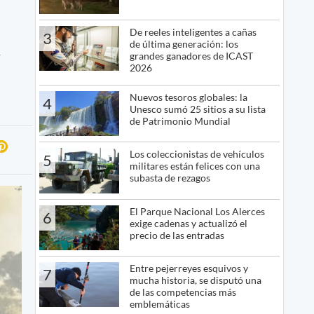
De reeles inteligentes a cañas
3
de última generación: los
y
grandes ganadores de ICAST
2026
Nuevos tesoros globales: la
4
Unesco sumó 25 sitios a su lista
de Patrimonio Mundial
Los coleccionistas de vehículos
5
militares están felices con una
subasta de rezagos
El Parque Nacional Los Alerces
6
exige cadenas y actualizó el
precio de las entradas
Entre pejerreyes esquivos y
7
mucha historia, se disputó una
de las competencias más
emblemáticas