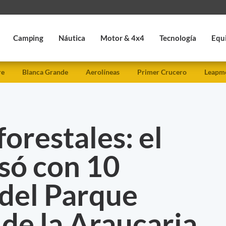
Camping
Náutica
Motor & 4x4
Tecnología
Equ
re
Blanca Grande
Aerolíneas
Primer Crucero
Leapmo
forestales: el
só con 10
 del Parque
 de la Araucaria