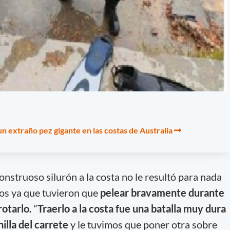
n extraño pez gigante en las costas de Australia
onstruoso silurón a la costa no le resultó para nada
igos ya que tuvieron que
pelear bravamente durante
rotarlo.
“
Traerlo a la costa fue una batalla muy dura
nilla del carrete
y le tuvimos que poner otra sobre