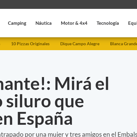
Camping
Náutica
Motor & 4x4
Tecnología
Equ
s
10 Pizzas Originales
Dique Campo Alegre
Blanca Grand
ante!: Mirá el
 siluro que
en España
atrapado por una mujer y tres amigos en el Embal