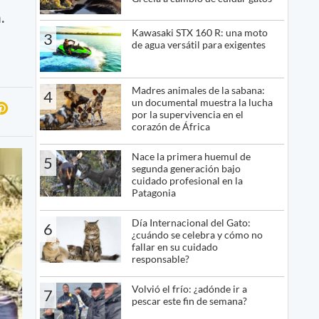
.
Kawasaki STX 160 R: una moto
3
de agua versátil para exigentes
Madres animales de la sabana:
4
un documental muestra la lucha
por la supervivencia en el
corazón de África
Nace la primera huemul de
5
segunda generación bajo
cuidado profesional en la
Patagonia
Día Internacional del Gato:
6
¿cuándo se celebra y cómo no
fallar en su cuidado
responsable?
Volvió el frío: ¿adónde ir a
7
pescar este fin de semana?