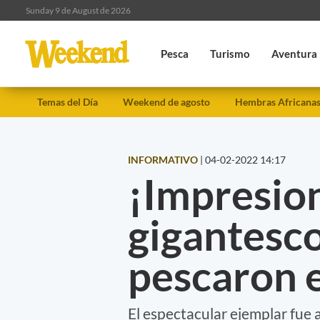
Sunday 9 de August de 2026
Pesca
Turismo
Aventura
Temas del Día
Weekend de agosto
Hembras Africana
INFORMATIVO
|
04-02-2022 14:17
¡Impresion
gigantesco
pescaron 
El espectacular ejemplar fue 