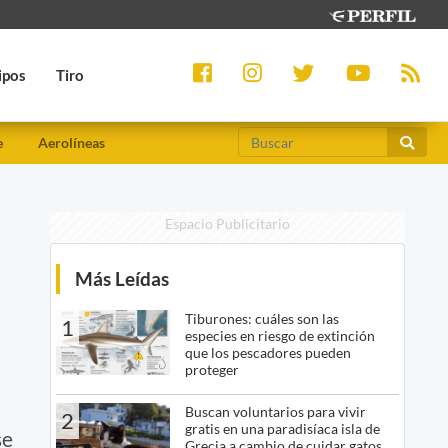
ipos
Tiro
e
Aerolíneas
Espacio Publicitario
Más Leídas
Tiburones: cuáles son las
1
especies en riesgo de extinción
que los pescadores pueden
proteger
Buscan voluntarios para vivir
2
gratis en una paradisíaca isla de
se
Grecia a cambio de cuidar gatos