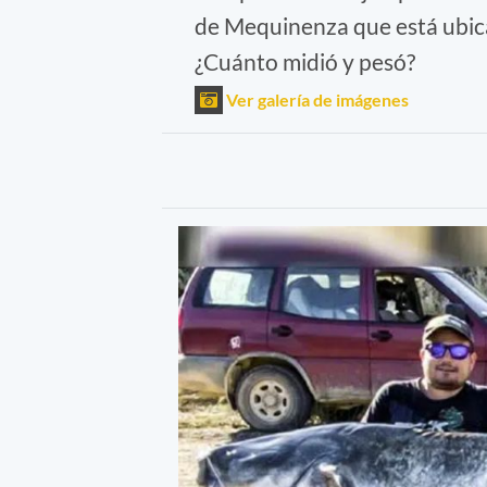
de Mequinenza que está ubicad
¿Cuánto midió y pesó?
Ver galería de imágenes