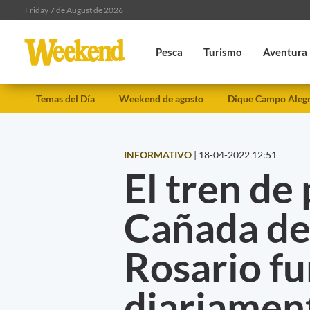
Friday 7 de August de 2026
Pesca
Turismo
Aventura
Temas del Día
Weekend de agosto
Dique Campo Aleg
INFORMATIVO
|
18-04-2022 12:51
El tren de
Cañada d
Rosario f
diariame