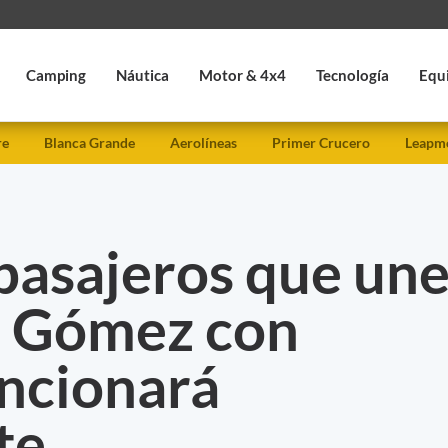
Camping
Náutica
Motor & 4x4
Tecnología
Equ
re
Blanca Grande
Aerolíneas
Primer Crucero
Leapmo
 pasajeros que un
e Gómez con
uncionará
nte