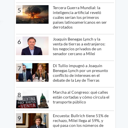
Tercera Guerra Mundial: la
5
inteligencia artificial reveló
cuáles serían los primeros
países latinoamericanos en ser
derrotados
Joaquín Benegas Lynch y la
6
venta de tierras a extranjeros:
los negocios privados de un
senador cercano a Milei
Di Tullio impugnó a Joaquín
7
Benegas Lynch por un presunto
conflicto de intereses en el
debate de la Ley de Tierras
Marcha al Congreso: qué calles
8
están cortadas y cómo circula el
transporte público
Encuesta: Bullrich tiene 51% de
9
rechazo, Milei llega al 59%, y
qué pasa con los números de