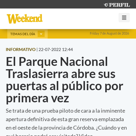
Friday 7 de August de 2026
TEMAS DEL DÍA
INFORMATIVO
|
22-07-2022 12:44
El Parque Nacional
Traslasierra abre sus
puertas al público por
primera vez
Se trata de una prueba piloto de cara a la inminente
apertura definitiva de esta gran reserva emplazada
en el oeste de la provincia de Córdoba. ¿Cuándo y en
qué horario podrá ser visitada? Video.