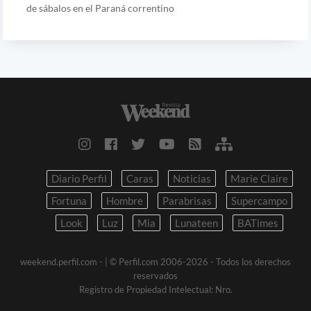
de sábalos en el Paraná correntino
Diario Perfil
Caras
Noticias
Marie Claire
Fortuna
Hombre
Parabrisas
Supercampo
Look
Luz
Mia
Lunateen
BATimes
weekend.perfil.com -
| © Perfil.com 2006-2026 - Todos los derechos
reservados
Registro de Propiedad Intelectual: Nro.