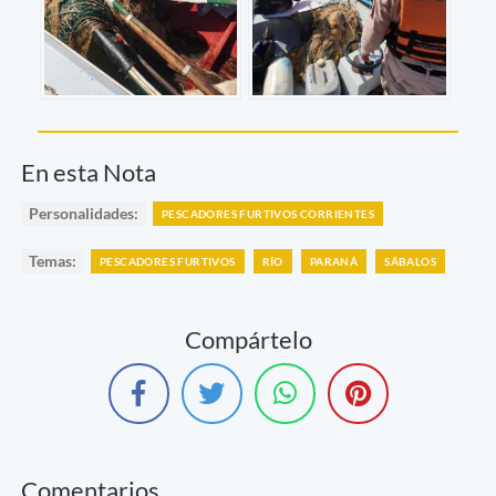
En esta Nota
Personalidades:
PESCADORES FURTIVOS CORRIENTES
Temas:
PESCADORES FURTIVOS
RÍO
PARANÁ
SÁBALOS
Compártelo
Comentarios