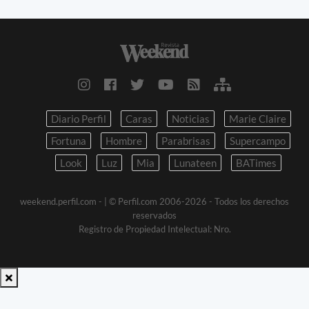
Diario Perfil
Caras
Noticias
Marie Claire
Fortuna
Hombre
Parabrisas
Supercampo
Look
Luz
Mia
Lunateen
BATimes
weekend.perfil.com -
| © Perfil.com 2006-2026 - Todos los derechos
reservados
Registro de Propiedad Intelectual: Nro.