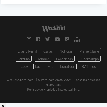
Diario Perfil
Caras
Noticias
Marie Claire
Fortuna
Hombre
Parabrisas
Supercampo
Look
Luz
Mia
Lunateen
BATimes
weekend.perfil.com -
| © Perfil.com 2006-2026 - Todos los derechos
reservados
Registro de Propiedad Intelectual: Nro.