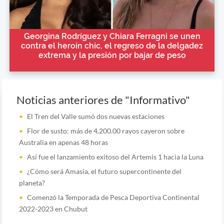
Georgina Rodríguez y Chiara Ferragni se unen
contra el heroin chic, el regreso de la delgadez
extrema y la presión por bajar de peso
Noticias anteriores de "Informativo"
El Tren del Valle sumó dos nuevas estaciones
Flor de susto: más de 4.200.00 rayos cayeron sobre
Australia en apenas 48 horas
Así fue el lanzamiento exitoso del Artemis 1 hacia la Luna
¿Cómo será Amasia, el futuro supercontinente del
planeta?
Comenzó la Temporada de Pesca Deportiva Continental
2022-2023 en Chubut