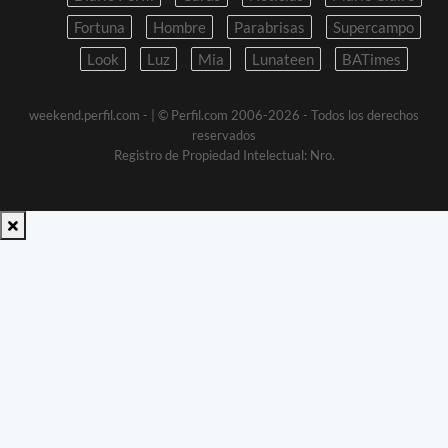
Fortuna
Hombre
Parabrisas
Supercampo
Look
Luz
Mia
Lunateen
BATimes
weekend.perfil.com -
| © Perfil.com 2006-2026 - Todos los derechos
reservados
Registro de Propiedad Intelectual: Nro.