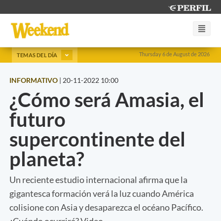
Thursday 6 de August de 2026
TEMAS DEL DÍA
INFORMATIVO
|
20-11-2022 10:00
¿Cómo será Amasia, el
futuro
supercontinente del
planeta?
Un reciente estudio internacional afirma que la
gigantesca formación verá la luz cuando América
colisione con Asia y desaparezca el océano Pacífico.
¿Cuándo ocurrirá? Video.