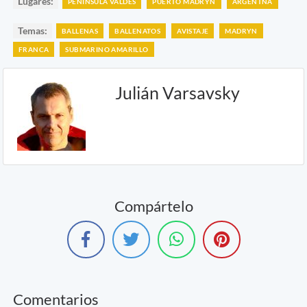
Lugares:
PENÍNSULA VALDÉS
PUERTO MADRYN
ARGENTNA
Temas:
BALLENAS
BALLENATOS
AVISTAJE
MADRYN
FRANCA
SUBMARINO AMARILLO
Julián Varsavsky
Compártelo
Comentarios