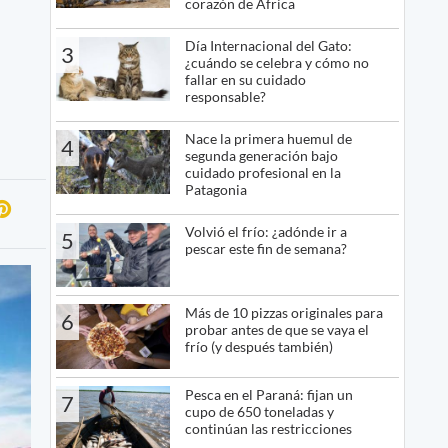
corazón de África
Día Internacional del Gato:
3
¿cuándo se celebra y cómo no
fallar en su cuidado
responsable?
Nace la primera huemul de
4
segunda generación bajo
cuidado profesional en la
Patagonia
Volvió el frío: ¿adónde ir a
5
pescar este fin de semana?
Más de 10 pizzas originales para
6
probar antes de que se vaya el
frío (y después también)
Pesca en el Paraná: fijan un
7
cupo de 650 toneladas y
continúan las restricciones