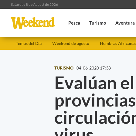
Saturday 8 de August de 2026
Pesca
Turismo
Aventura
Temas del Día
Weekend de agosto
Hembras Africana
TURISMO
|
04-06-2020 17:38
Evalúan el
provincias
circulació
virus