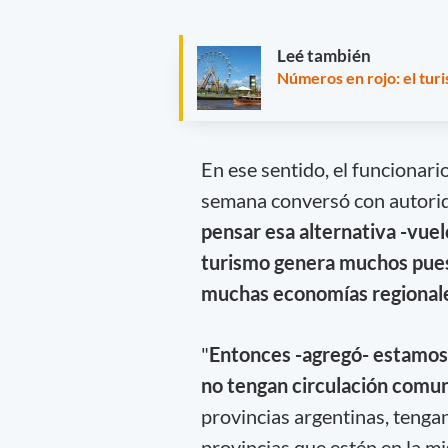
Leé también
Números en rojo: el tur
En ese sentido, el funcionari
semana conversó con autorid
pensar esa alternativa -vue
turismo genera muchos puesto
muchas economías regional
"
Entonces -agregó- estamos 
no tengan circulación comuni
provincias argentinas, tengan 
provincias que estén en la mi