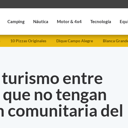
Camping
Náutica
Motor & 4x4
Tecnología
Equ
s
10 Pizzas Originales
Dique Campo Alegre
Blanca Grand
 turismo entre
 que no tengan
n comunitaria del