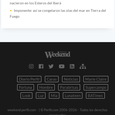
nacieron en los Esteros del Iberá
Imponente: así se congelaron las olas del mar en Tierra del
Fuego
Diario Perfil
Caras
Noticias
Marie Claire
Fortuna
Hombre
Parabrisas
Supercampo
Look
Luz
Mia
Lunateen
BATimes
weekend.perfil.com -
| © Perfil.com 2006-2026 - Todos los derechos