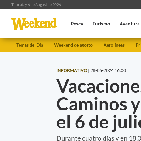
Thursday 6 de August de 2026
Pesca
Turismo
Aventura
Temas del Día
Weekend de agosto
Aerolíneas
Pr
INFORMATIVO
|
28-06-2024 16:00
Vacaciones
Caminos y
el 6 de jul
Durante cuatro días y en 18.