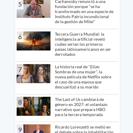
Cachanosky renunció a una
5
fundación porque "se ha
transformado en una especie de
Instituto Patria incondicional
de la gestión de Milei"
Tercera Guerra Mundial: la
6
inteligencia artificial reveló
cuáles serían los primeros
países latinoamericanos en ser
derrotados
La historia real de "Elize:
7
Sombras de una mujer", la
nueva película de Netflix sobre
el caso de una esposa que
descuartizó a su marido
The Last of Us cambiará de
8
género en 2027: el volantazo
narrativo que prepara HBO
para la tercera temporada
Ricardo Lorenzetti se metió en
9
el debate sobre la inhabilitación