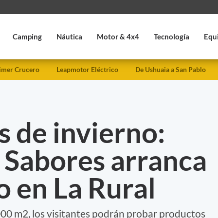
Camping
Náutica
Motor & 4x4
Tecnología
Equ
imer Crucero
Leapmotor Eléctrico
De Ushuaia a San Pablo
 de invierno:
 Sabores arranca
io en La Rural
000 m2, los visitantes podrán probar productos