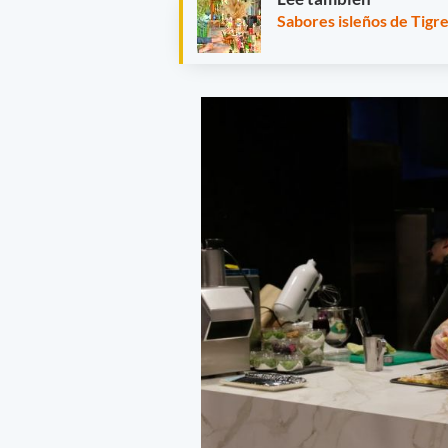
Sabores isleños de Tigr