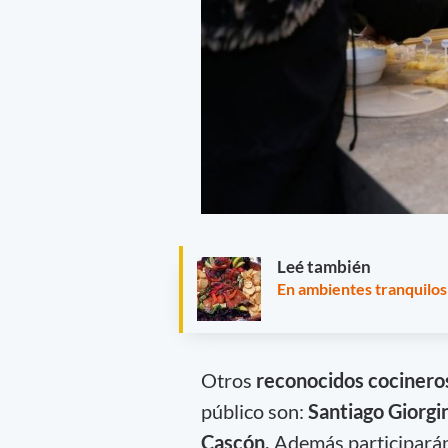
Leé también
En ambientes tranquilos
Otros
reconocidos cocinero
público son:
Santiago Giorgi
Cascón.
Además participarán