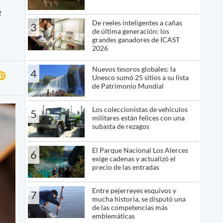
e
De reeles inteligentes a cañas
3
de última generación: los
grandes ganadores de ICAST
2026
Nuevos tesoros globales: la
4
Unesco sumó 25 sitios a su lista
de Patrimonio Mundial
Los coleccionistas de vehículos
5
militares están felices con una
subasta de rezagos
El Parque Nacional Los Alerces
6
exige cadenas y actualizó el
precio de las entradas
Entre pejerreyes esquivos y
7
mucha historia, se disputó una
de las competencias más
emblemáticas