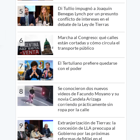
Di Tullio impugnó a Joaquín
5
Benegas Lynch por un presunto
conflicto de intereses en el
debate de la Ley de Tierras
Marcha al Congreso: qué calles
6
están cortadas y cómo circula el
transporte público
El Tertuliano prefiere quedarse
7
con el poder
Se conocieron dos nuevos
8
videos de Facundo Moyano y su
novia Candela Arizaga
corriendo prácticamente sin
ropa por la calle
Extranjerización de Tierras: la
9
concesión de LLA preocupa al
Gobierno por las próximas
reformas de Milei en el