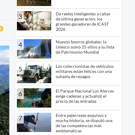
De reeles inteligentes a cañas
3
de última generación: los
grandes ganadores de ICAST
2026
Nuevos tesoros globales: la
4
Unesco sumó 25 sitios a su lista
de Patrimonio Mundial
Los coleccionistas de vehículos
5
militares están felices con una
subasta de rezagos
El Parque Nacional Los Alerces
6
exige cadenas y actualizó el
precio de las entradas
Entre pejerreyes esquivos y
7
mucha historia, se disputó una
de las competencias más
emblemáticas