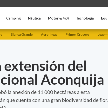
Camping
Náutica
Motor & 4x4
Tecnología
Equ
re
Blanca Grande
Aerolíneas
Primer Crucero
Leapmo
 extensión del
cional Aconquija
ó la anexión de 11.000 hectáreas a esta
n que cuenta con una gran biodiversidad de flor
rá?