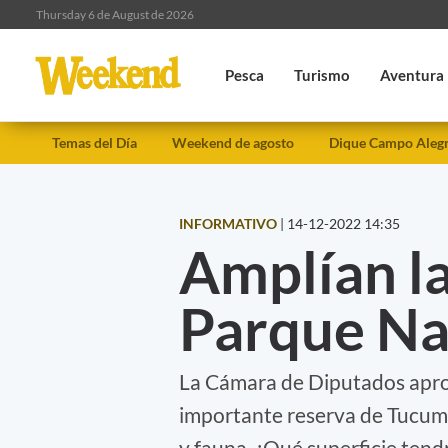
Thursday 6 de August de 2026
Pesca
Turismo
Aventura
Temas del Día
Weekend de agosto
Dique Campo Aleg
INFORMATIVO
|
14-12-2022 14:35
Amplían la
Parque Na
La Cámara de Diputados aprob
importante reserva de Tucumá
y fauna, ¿Qué superficie tend