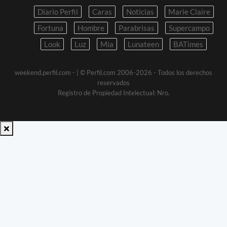
Diario Perfil
Caras
Noticias
Marie Claire
Fortuna
Hombre
Parabrisas
Supercampo
Look
Luz
Mia
Lunateen
BATimes
weekend.perfil.com -
| © Perfil.com 2006-2026 - Todos los derechos
reservados
Registro de Propiedad Intelectual: Nro.